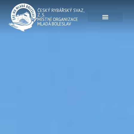
ČESKÝ RYBÁŘSKÝ SVAZ,
Z. S.
MÍSTNÍ ORGANIZACE
MLADÁ BOLESLAV