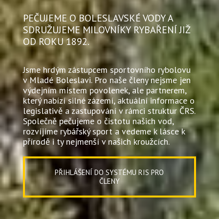
PEČUJEME O BOLESLAVSKÉ VODY A
SDRUŽUJEME MILOVNÍKY RYBAŘENÍ JIŽ
OD ROKU 1892.
Jsme hrdým zástupcem sportovního rybolovu
v Mladé Boleslavi. Pro naše členy nejsme jen
výdejním místem povolenek, ale partnerem,
který nabízí silné zázemí, aktuální informace o
legislativě a zastupování v rámci struktur ČRS.
Společně pečujeme o čistotu našich vod,
rozvíjíme rybářský sport a vedeme k lásce k
přírodě i ty nejmenší v našich kroužcích.
PŘIHLÁŠENÍ DO SYSTÉMU RIS PRO
ČLENY