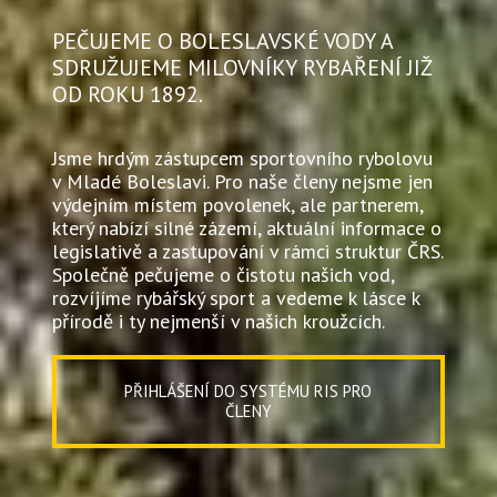
PEČUJEME O BOLESLAVSKÉ VODY A
SDRUŽUJEME MILOVNÍKY RYBAŘENÍ JIŽ
OD ROKU 1892.
Jsme hrdým zástupcem sportovního rybolovu
v Mladé Boleslavi. Pro naše členy nejsme jen
výdejním místem povolenek, ale partnerem,
který nabízí silné zázemí, aktuální informace o
legislativě a zastupování v rámci struktur ČRS.
Společně pečujeme o čistotu našich vod,
rozvíjíme rybářský sport a vedeme k lásce k
přírodě i ty nejmenší v našich kroužcích.
PŘIHLÁŠENÍ DO SYSTÉMU RIS PRO
ČLENY