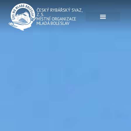
ČESKÝ RYBÁŘSKÝ SVAZ,
Z. S.
MÍSTNÍ ORGANIZACE
MLADÁ BOLESLAV