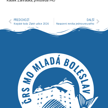
PŘEDCHOZÍ
DALŠÍ
Krajské kolo Zlaté udice 2026
Nasazení mníka jednouvousého