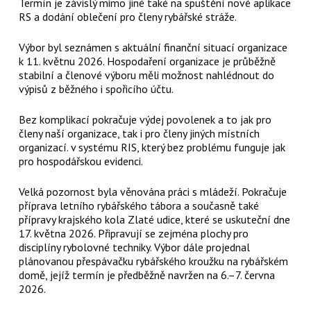
Termín je závislý mimo jiné také na spuštění nové aplikace
RS a dodání oblečení pro členy rybářské stráže.
Výbor byl seznámen s aktuální finanční situací organizace
k 11. květnu 2026. Hospodaření organizace je průběžně
stabilní a členové výboru měli možnost nahlédnout do
výpisů z běžného i spořicího účtu.
Bez komplikací pokračuje výdej povolenek a to jak pro
členy naší organizace, tak i pro členy jiných místních
organizací. v systému RIS, který bez problému funguje jak
pro hospodářskou evidenci.
Velká pozornost byla věnována práci s mládeží. Pokračuje
příprava letního rybářského tábora a současně také
přípravy krajského kola Zlaté udice, které se uskuteční dne
17. května 2026. Připravují se zejména plochy pro
disciplíny rybolovné techniky. Výbor dále projednal
plánovanou přespávačku rybářského kroužku na rybářském
domě, jejíž termín je předběžně navržen na 6.–7. června
2026.