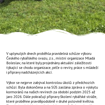
V uplynulých dnech proběhla pravidelná schůze výboru
Českého rybářského svazu, z.s., místní organizace Mladá
Boleslav, na které byly projednány aktuální záležitosti
týkající se chodu organizace, péče o revíry, práce s mládeží
i přípravy nadcházejících akcí.
Výbor se nejprve zabýval kontrolou úkolů z předchozích
schůzí. Byla dokončena a na SÚS zaslána zpráva o výskytu
kormoránů na našich revírech za období podzim 2025 až
jaro 2026. Dále pokračují přípravy školení rybářské stráže,
které proběhne pravděpodobně v druhé polovině května.