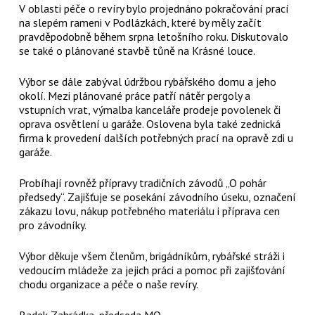
V oblasti péče o revíry bylo projednáno pokračování prací
na slepém rameni v Podlázkách, které by měly začít
pravděpodobně během srpna letošního roku. Diskutovalo
se také o plánované stavbě tůně na Krásné louce.
Výbor se dále zabýval údržbou rybářského domu a jeho
okolí. Mezi plánované práce patří nátěr pergoly a
vstupních vrat, výmalba kanceláře prodeje povolenek či
oprava osvětlení u garáže. Oslovena byla také zednická
firma k provedení dalších potřebných prací na opravě zdi u
garáže.
Probíhají rovněž přípravy tradičních závodů „O pohár
předsedy“. Zajišťuje se posekání závodního úseku, označení
zákazu lovu, nákup potřebného materiálu i příprava cen
pro závodníky.
Výbor děkuje všem členům, brigádníkům, rybářské stráži i
vedoucím mládeže za jejich práci a pomoc při zajišťování
chodu organizace a péče o naše revíry.
Radek Zahrádka, předseda MO