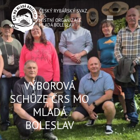
ČESKÝ RYBÁŘSKÝ SVAZ,
Z. S.
MÍSTNÍ ORGANIZACE
MLADÁ BOLESLAV
VÝBOROVÁ
SCHŮZE ČRS MO
MLADÁ
BOLESLAV