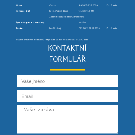
Červen
Čtvrtek
4.6.2026-25.6.2026
10–16 hodin
Červenec -Září
Po telefonické dohodě
tel. 603 910 557
Žádáme o dodržení dohodnutého termínu.
Říjen – Listopad a státní svátky
ZAVŘENO
Prosinec
Pondělí, Úterý
7.12.2026-22.12.2026
10–16 hodin
U všech uvedených úředních dnů respektujte polední přestávku od 12-12:30 hodin.
KONTAKTNÍ
FORMULÁŘ