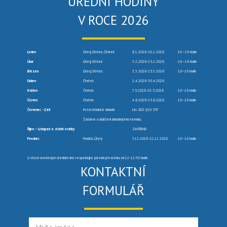
ÚŘEDNÍ HODINY
V ROCE 2026
Leden
Úterý, Středa, Čtvrtek
6.1.2026-29.1.2026
10 –16 hodin
Únor
Úterý, Středa
3.2.2026-25.2.2026
10 –16 hodin
Březen
Úterý, Středa
3.3.2026-25.3.2026
10–16 hodin
Duben
Čtvrtek
2.4.2026-30.4.2026
Květen
Čtvrtek
7.5.2026-28.5.2026
10–16 hodin
Červen
Čtvrtek
4.6.2026-25.6.2026
10–16 hodin
Červenec -Září
Po telefonické dohodě
tel. 603 910 557
Žádáme o dodržení dohodnutého termínu.
Říjen – Listopad a státní svátky
ZAVŘENO
Prosinec
Pondělí, Úterý
7.12.2026-22.12.2026
10–16 hodin
U všech uvedených úředních dnů respektujte polední přestávku od 12-12:30 hodin.
KONTAKTNÍ
FORMULÁŘ