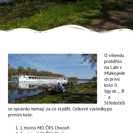
O víkendu
proběhlo
na Labi v
Mlékojede
ch první
kolo II.
ligy sk. ,, B
“ a
Středočeši
se opravdu nemají za co stydět. Celkové výsledky po
prvním kole:
1 místo MO ČRS Choceň