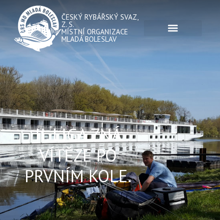
ČESKÝ RYBÁŘSKÝ SVAZ,
Z. S.
MÍSTNÍ ORGANIZACE
MLADÁ BOLESLAV
II. LIGA ZNÁ
VÍTĚZE PO
PRVNÍM KOLE.