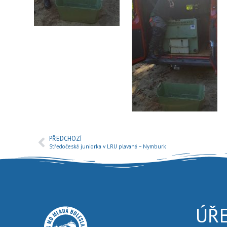
PŘEDCHOZÍ
Středočeská juniorka v LRU plavaná – Nymburk
ÚŘ