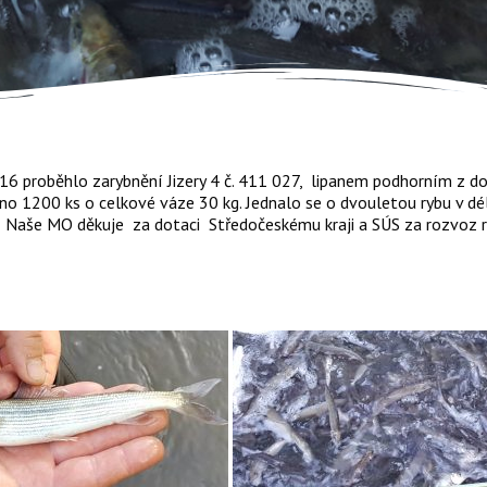
16 proběhlo zarybnění Jizery 4 č. 411 027, lipanem podhorním z d
no 1200 ks o celkové váze 30 kg. Jednalo se o dvouletou rybu v dél
 Naše MO děkuje za dotaci Středočeskému kraji a SÚS za rozvoz 