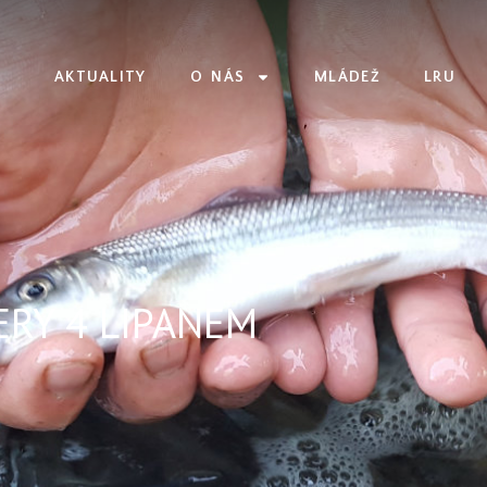
AKTUALITY
O NÁS
MLÁDEŽ
LRU
ERY 4 LIPANEM