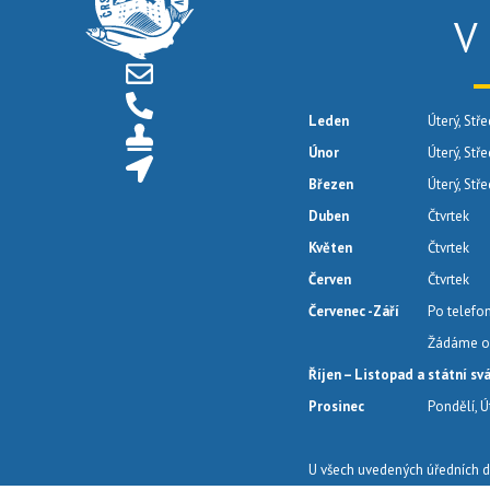
V
Leden
Úterý, Stře
Únor
Úterý, Stř
Březen
Úterý, Stř
Duben
Čtvrtek
Květen
Čtvrtek
Červen
Čtvrtek
Červenec -Září
Po telefo
Žádáme o 
Říjen – Listopad a státní sv
Prosinec
Pondělí, Ú
U všech uvedených úředních d