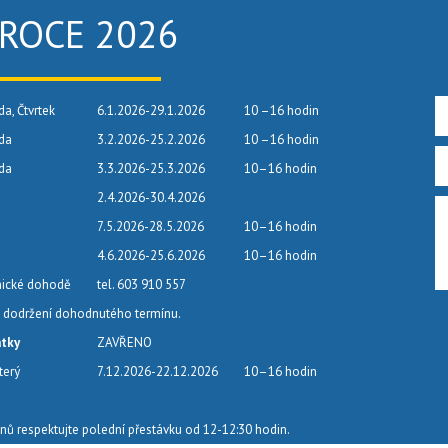
 ROCE 2026
da, Čtvrtek
6.1.2026-29.1.2026
10 –16 hodin
eda
3.2.2026-25.2.2026
10 –16 hodin
eda
3.3.2026-25.3.2026
10–16 hodin
2.4.2026-30.4.2026
7.5.2026-28.5.2026
10–16 hodin
4.6.2026-25.6.2026
10–16 hodin
nické dohodě
tel. 603 910 557
dodržení dohodnutého termínu.
átky
ZAVŘENO
terý
7.12.2026-22.12.2026
10–16 hodin
nů respektujte polední přestávku od 12-12:30 hodin.