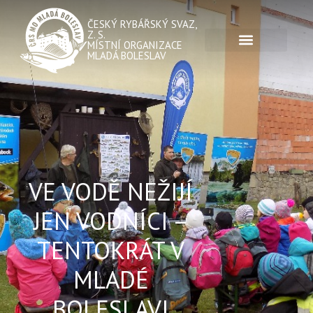
ČESKÝ RYBÁŘSKÝ SVAZ,
Z. S.
MÍSTNÍ ORGANIZACE
MLADÁ BOLESLAV
VE VODĚ NEŽIJÍ
JEN VODNÍCI –
TENTOKRÁT V
MLADÉ
BOLESLAVI