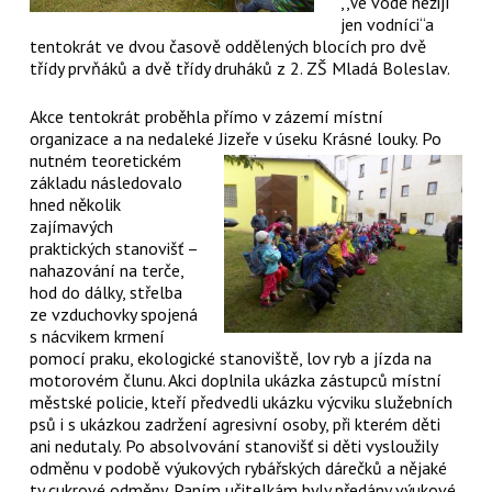
,,Ve vodě nežijí
jen vodníci“a
tentokrát ve dvou časově oddělených blocích pro dvě
třídy prvňáků a dvě třídy druháků z 2. ZŠ Mladá Boleslav.
Akce tentokrát proběhla přímo v zázemí místní
organizace a na nedaleké Jizeře v
úseku Krásné louky. Po
nutném teoretickém
základu následovalo
hned několik
zajímavých
praktických stanovišť –
nahazování na terče,
hod do dálky, střelba
ze vzduchovky spojená
s nácvikem krmení
pomocí praku, ekologické stanoviště, lov ryb a jízda na
motorovém člunu. Akci doplnila ukázka zástupců místní
městské policie, kteří předvedli ukázku výcviku služebních
psů i s ukázkou zadržení agresivní osoby, při kterém děti
ani nedutaly. Po absolvování stanovišť si děti vysloužily
odměnu v podobě výukových rybářských dárečků a nějaké
ty cukrové odměny. Paním učitelkám byly předány výukové