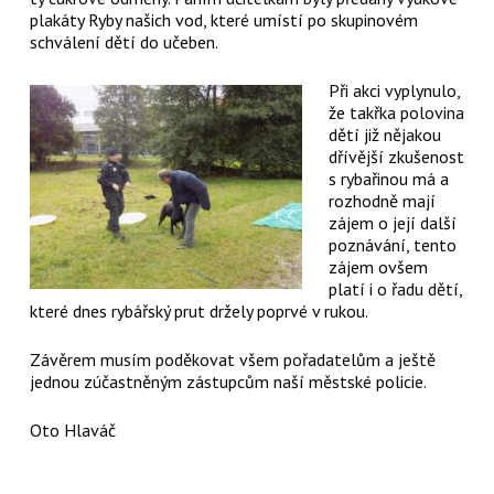
plakáty Ryby našich vod, které umístí po skupinovém
schválení dětí do učeben.
Při akci vyplynulo,
že takřka polovina
dětí již nějakou
dřívější zkušenost
s rybařinou má a
rozhodně mají
zájem o její další
poznávání, tento
zájem ovšem
platí i o řadu dětí,
které dnes rybářský prut držely poprvé v rukou.
Závěrem musím poděkovat všem pořadatelům a ještě
jednou zúčastněným zástupcům naší městské policie.
Oto Hlaváč