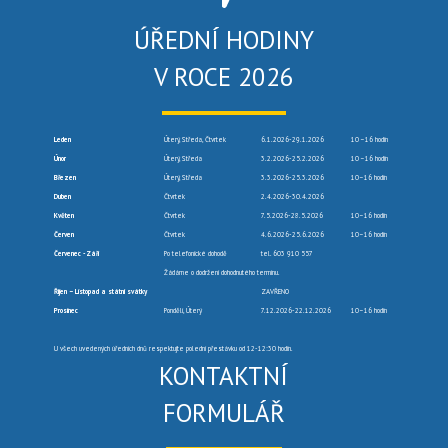
ÚŘEDNÍ HODINY
V ROCE 2026
Leden
Úterý, Středa, Čtvrtek
6.1.2026-29.1.2026
10 –16 hodin
Únor
Úterý, Středa
3.2.2026-25.2.2026
10 –16 hodin
Březen
Úterý, Středa
3.3.2026-25.3.2026
10–16 hodin
Duben
Čtvrtek
2.4.2026-30.4.2026
Květen
Čtvrtek
7.5.2026-28.5.2026
10–16 hodin
Červen
Čtvrtek
4.6.2026-25.6.2026
10–16 hodin
Červenec -Září
Po telefonické dohodě
tel. 603 910 557
Žádáme o dodržení dohodnutého termínu.
Říjen – Listopad a státní svátky
ZAVŘENO
Prosinec
Pondělí, Úterý
7.12.2026-22.12.2026
10–16 hodin
U všech uvedených úředních dnů respektujte polední přestávku od 12-12:30 hodin.
KONTAKTNÍ
FORMULÁŘ