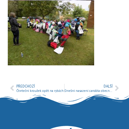
PŘEDCHOZÍ
DALŠÍ
Čtvrteční kroužek opět na rybách
Dnešní nasazení candáta obecného na naše revíry