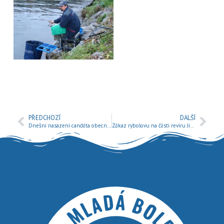
PŘEDCHOZÍ
DALŠÍ
Dnešní nasazení candáta obecného na naše revíry
Zákaz rybolovu na části revíru Jizery 4 č. 411 027