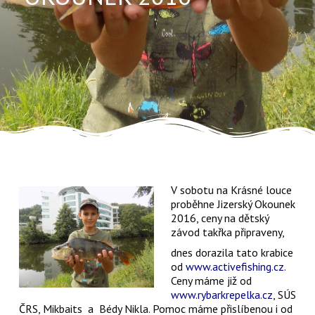
V sobotu na Krásné louce
proběhne Jizerský Okounek
2016, ceny na dětský
závod takřka připraveny,
dnes dorazila tato krabice
od
www.activefishing.cz.
Ceny máme již od
www.rybarkrepelka.cz
, SÚS
ČRS, Mikbaits a Bédy Nikla. Pomoc máme přislíbenou i od