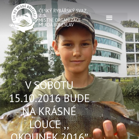
ČESKÝ RYBÁŘSKÝ SVAZ,
Z. S.
MÍSTNÍ ORGANIZACE
MLADÁ BOLESLAV
V SOBOTU
15.10.2016 BUDE
NA KRÁSNÉ
LOUCE ,,
OKOUNEK 2016″