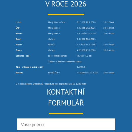
V ROCE 2026
Leden
Úterý, Středa, Čtvrtek
6.1.2026-29.1.2026
10 –16 hodin
Únor
Úterý, Středa
3.2.2026-25.2.2026
10 –16 hodin
Březen
Úterý, Středa
3.3.2026-25.3.2026
10–16 hodin
Duben
Čtvrtek
2.4.2026-30.4.2026
Květen
Čtvrtek
7.5.2026-28.5.2026
10–16 hodin
Červen
Čtvrtek
4.6.2026-25.6.2026
10–16 hodin
Červenec -Září
Po telefonické dohodě
tel. 603 910 557
Žádáme o dodržení dohodnutého termínu.
Říjen – Listopad a státní svátky
ZAVŘENO
Prosinec
Pondělí, Úterý
7.12.2026-22.12.2026
10–16 hodin
U všech uvedených úředních dnů respektujte polední přestávku od 12-12:30 hodin.
KONTAKTNÍ
FORMULÁŘ