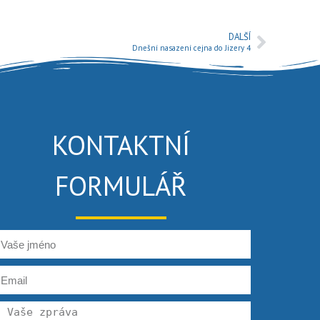
DALŠÍ
Dnešní nasazení cejna do Jizery 4
KONTAKTNÍ
FORMULÁŘ