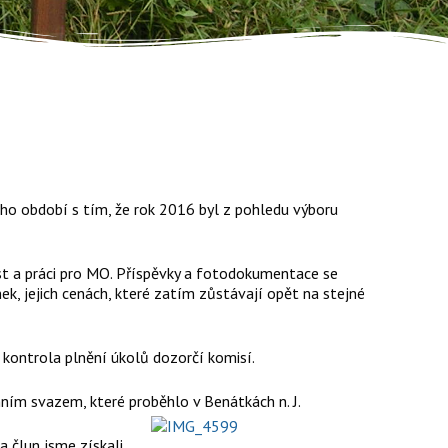
ího období s tím, že rok 2016 byl z pohledu výboru
ost a práci pro MO. Příspěvky a fotodokumentace se
ek, jejich cenách, které zatím zůstávají opět na stejné
 kontrola plnění úkolů dozorčí komisí.
ním svazem, které proběhlo v Benátkách n. J.
a člun jsme získali