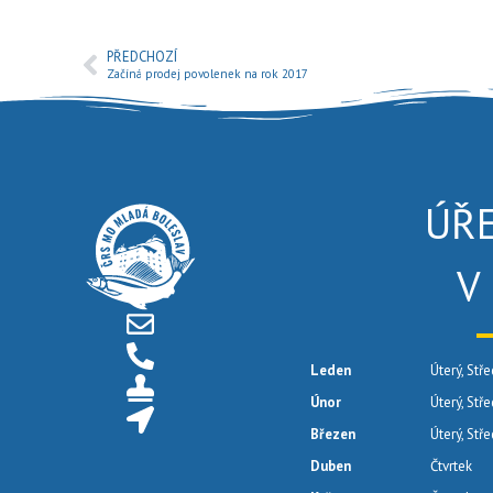
PŘEDCHOZÍ
Začíná prodej povolenek na rok 2017
ÚŘ
V
Leden
Úterý, Stře
Únor
Úterý, Stř
Březen
Úterý, Stř
Duben
Čtvrtek