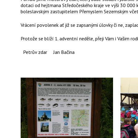
dotaci od hejtmana Středočeského kraje ve výši 30 000
boleslavským zastupitelem Přemyslem Sezemským vče
Vrácení povolenek ať již se zapsanými úlovky či ne, zapl
Protože se blíží 1. adventní neděle, přeji Vám i Vašim ro
Petrův zdar Jan Bačina