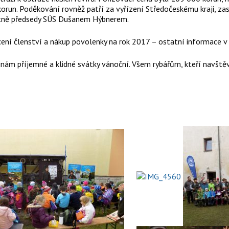
 korun. Poděkování rovněž patří za vyřízení Středočeskému kraji
tně předsedy SÚS Dušanem Hýbnerem.
acení členství a nákup povolenky na rok 2017 – ostatní informace v 
dinám příjemné a klidné svátky vánoční. Všem rybářům, kteří navštěv