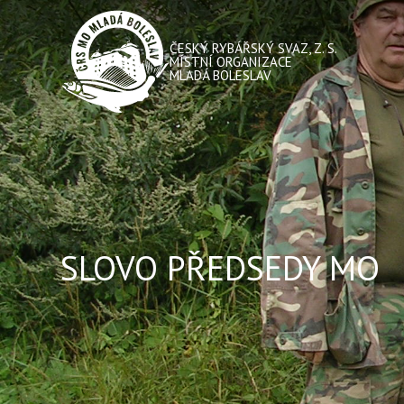
ČESKÝ RYBÁŘSKÝ SVAZ, Z. S.
MÍSTNÍ ORGANIZACE
MLADÁ BOLESLAV
SLOVO PŘEDSEDY MO