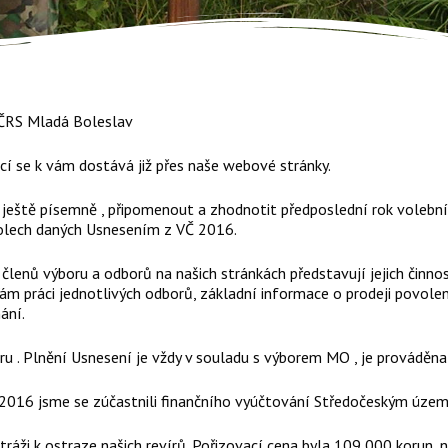
é ČRS Mladá Boleslav
cí se k vám dostává již přes naše webové stránky.
t ještě písemně , připomenout a zhodnotit předposlední rok volebn
olech daných Usnesením z VČ 2016.
 členů výboru a odborů na našich stránkách představují jejich činn
ám práci jednotlivých odborů, základní informace o prodeji povolen
ání.
u . Plnění Usnesení je vždy v souladu s výborem MO , je prováděna
11.2016 jsme se zúčastnili finančního vyúčtování Středočeským územ
stráži k ostraze našich revírů. Pořizovací cena byla 109 000 korun, n