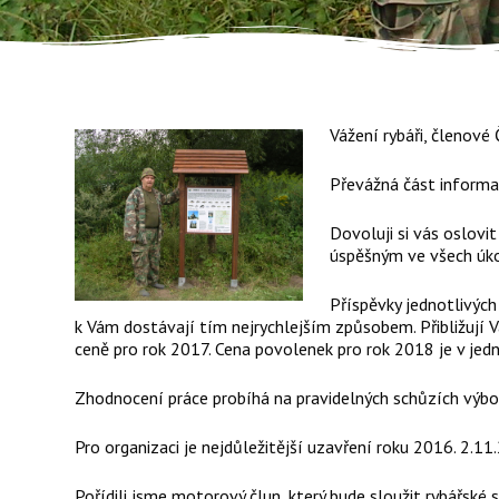
Vážení rybáři, členov
Převážná část informa
Dovoluji si vás oslovi
úspěšným ve všech úk
Příspěvky jednotlivých
k Vám dostávají tím nejrychlejším způsobem. Přibližují V
ceně pro rok 2017. Cena povolenek pro rok 2018 je v jedn
Zhodnocení práce probíhá na pravidelných schůzích výbor
Pro organizaci je nejdůležitější uzavření roku 2016. 2.
Pořídili jsme motorový člun, který bude sloužit rybářské 