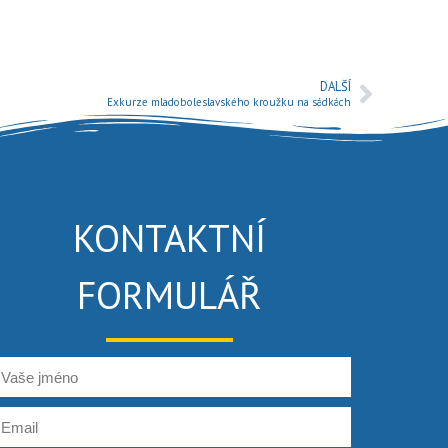
DALŠÍ
Exkurze mladoboleslavského kroužku na sádkách
KONTAKTNÍ
FORMULÁŘ