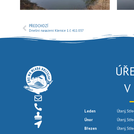
PŘEDCHOZÍ
Dnešní nasazení Klenice 1 č. 411 037
ÚŘ
V
Leden
Úterý, Stře
Únor
Úterý, Stř
Březen
Úterý, Stř