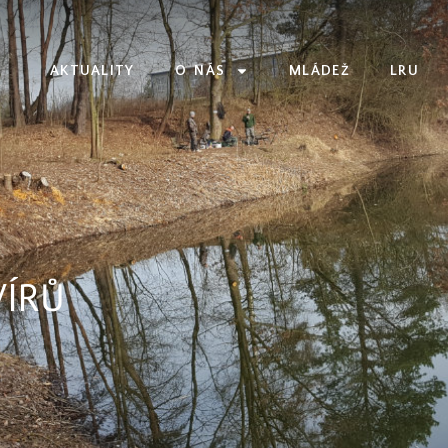
AKTUALITY
O NÁS
MLÁDEŽ
LRU
VÍRŮ