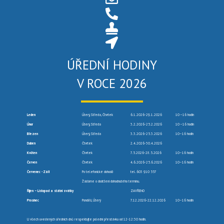
ÚŘEDNÍ HODINY
V ROCE 2026
Leden
Úterý, Středa, Čtvrtek
6.1.2026-29.1.2026
10 –16 hodin
Únor
Úterý, Středa
3.2.2026-25.2.2026
10 –16 hodin
Březen
Úterý, Středa
3.3.2026-25.3.2026
10–16 hodin
Duben
Čtvrtek
2.4.2026-30.4.2026
Květen
Čtvrtek
7.5.2026-28.5.2026
10–16 hodin
Červen
Čtvrtek
4.6.2026-25.6.2026
10–16 hodin
Červenec -Září
Po telefonické dohodě
tel. 603 910 557
Žádáme o dodržení dohodnutého termínu.
Říjen – Listopad a státní svátky
ZAVŘENO
Prosinec
Pondělí, Úterý
7.12.2026-22.12.2026
10–16 hodin
U všech uvedených úředních dnů respektujte polední přestávku od 12-12:30 hodin.