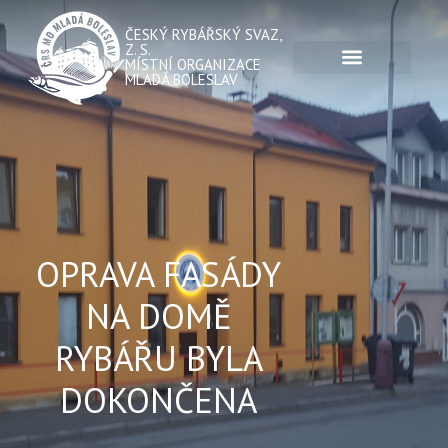
ČESKÝ RYBÁŘSKÝ SVAZ,
Z. S.
MÍSTNÍ ORGANIZACE
MLADÁ BOLESLAV
OPRAVA FASÁDY
NA DOMĚ
RYBÁŘU BYLA
DOKONČENA