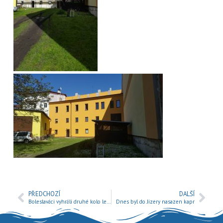
PŘEDCHOZÍ
DALŠÍ
Boleslaváci vyhráli druhé kolo letošní přívlačové extraligy
Dnes byl do Jizery nasazen kapr