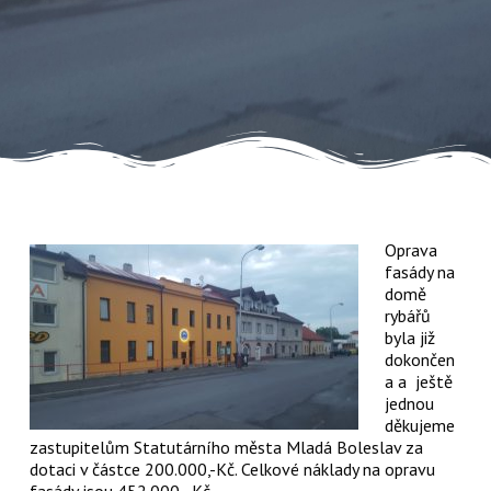
Oprava
fasády na
domě
rybářů
byla již
dokončen
a a ještě
jednou
děkujeme
zastupitelům Statutárního města Mladá Boleslav za
dotaci v částce 200.000,-Kč. Celkové náklady na opravu
fasády jsou 452.000,- Kč.