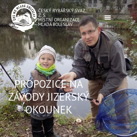
ČESKÝ RYBÁŘSKÝ SVAZ,
Z. S.
MÍSTNÍ ORGANIZACE
MLADÁ BOLESLAV
PROPOZICE NA
ZÁVODY JIZERSKÝ
OKOUNEK