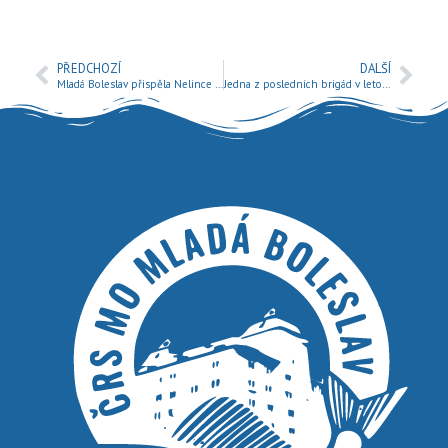
PŘEDCHOZÍ
DALŠÍ
Mladá Boleslav přispěla Nelince na elektrický vozík.
Jedna z posledních brigád v letošním roce