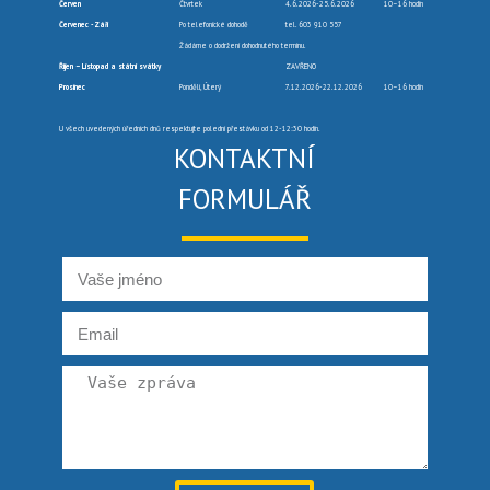
Červen
Čtvrtek
4.6.2026-25.6.2026
10–16 hodin
Červenec -Září
Po telefonické dohodě
tel. 603 910 557
Žádáme o dodržení dohodnutého termínu.
Říjen – Listopad a státní svátky
ZAVŘENO
Prosinec
Pondělí, Úterý
7.12.2026-22.12.2026
10–16 hodin
U všech uvedených úředních dnů respektujte polední přestávku od 12-12:30 hodin.
KONTAKTNÍ
FORMULÁŘ