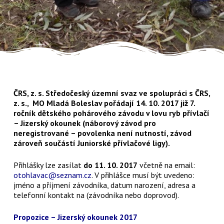
ČRS, z. s. Středočeský územní svaz ve spolupráci s ČRS,
z. s., MO Mladá Boleslav pořádají 14. 10. 2017 již 7.
ročník dětského pohárového závodu v lovu ryb přívlačí
– Jizerský okounek (náborový závod pro
neregistrované – povolenka není nutností, závod
zároveň součástí Juniorské přívlačové ligy).
Přihlášky lze zasílat
do 11. 10. 2017
včetně na email:
otohlavac@seznam.cz
. V přihlášce musí být uvedeno:
jméno a příjmení závodníka, datum narození, adresa a
telefonní kontakt na (závodníka nebo doprovod).
Propozice – Jizerský okounek 2017