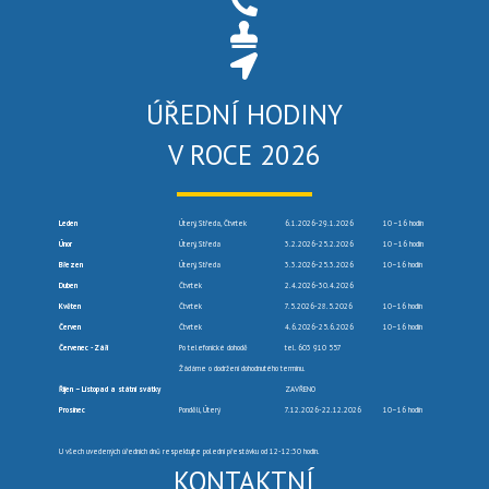
ÚŘEDNÍ HODINY
V ROCE 2026
Leden
Úterý, Středa, Čtvrtek
6.1.2026-29.1.2026
10 –16 hodin
Únor
Úterý, Středa
3.2.2026-25.2.2026
10 –16 hodin
Březen
Úterý, Středa
3.3.2026-25.3.2026
10–16 hodin
Duben
Čtvrtek
2.4.2026-30.4.2026
Květen
Čtvrtek
7.5.2026-28.5.2026
10–16 hodin
Červen
Čtvrtek
4.6.2026-25.6.2026
10–16 hodin
Červenec -Září
Po telefonické dohodě
tel. 603 910 557
Žádáme o dodržení dohodnutého termínu.
Říjen – Listopad a státní svátky
ZAVŘENO
Prosinec
Pondělí, Úterý
7.12.2026-22.12.2026
10–16 hodin
U všech uvedených úředních dnů respektujte polední přestávku od 12-12:30 hodin.
KONTAKTNÍ