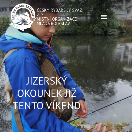
ČESKÝ RYBÁŘSKÝ SVAZ,
Z. S.
MÍSTNÍ ORGANIZACE
MLADÁ BOLESLAV
JIZERSKÝ
OKOUNEK JIŽ
TENTO VÍKEND