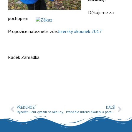
Děkujeme za
pochopení
Propozice naleznete zde:
Jizerský okounek 2017
Radek Zahrádka
PŘEDCHOZÍ
DALŠÍ
Rybářští učni vyrazili na okouny
Proběhlo interní školení a porada Rybářské stráže