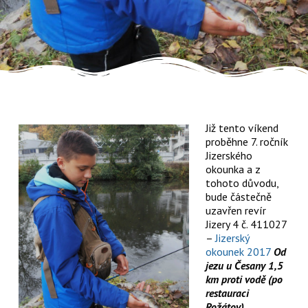
Již tento víkend
proběhne 7. ročník
Jizerského
okounka a z
tohoto důvodu,
bude částečně
uzavřen revír
Jizery 4 č. 411027
–
Jizerský
okounek 2017
Od
jezu u Česany 1,5
km proti vodě
(po
restauraci
Rožátov).