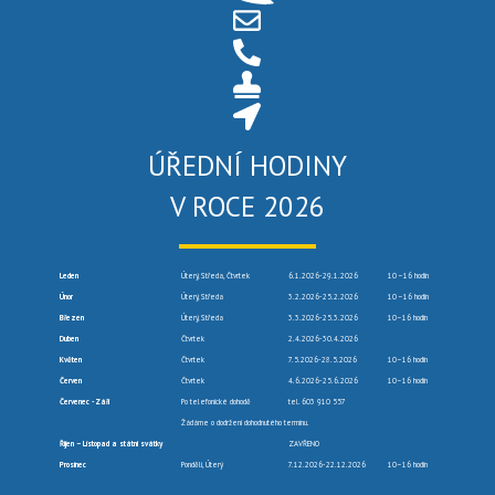
ÚŘEDNÍ HODINY
V ROCE 2026
Leden
Úterý, Středa, Čtvrtek
6.1.2026-29.1.2026
10 –16 hodin
Únor
Úterý, Středa
3.2.2026-25.2.2026
10 –16 hodin
Březen
Úterý, Středa
3.3.2026-25.3.2026
10–16 hodin
Duben
Čtvrtek
2.4.2026-30.4.2026
Květen
Čtvrtek
7.5.2026-28.5.2026
10–16 hodin
Červen
Čtvrtek
4.6.2026-25.6.2026
10–16 hodin
Červenec -Září
Po telefonické dohodě
tel. 603 910 557
Žádáme o dodržení dohodnutého termínu.
Říjen – Listopad a státní svátky
ZAVŘENO
Prosinec
Pondělí, Úterý
7.12.2026-22.12.2026
10–16 hodin