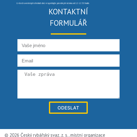
U všech uvedených úředních dnů respektujte polední přestávku od 12-12:30 hodin.
KONTAKTNÍ
FORMULÁŘ
ODESLAT
© 2026 Český rybářský svaz, z. s., místní organizace