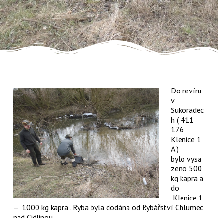
Do revíru
v
Sukoradec
h ( 411
176
Klenice 1
A )
bylo vysa
zeno 500
kg kapra a
do
Klenice 1
– 1000 kg kapra . Ryba byla dodána od Rybářství Chlumec
nad Cidlinou,