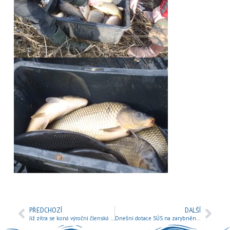
PŘEDCHOZÍ
DALŠÍ
Již zítra se koná výroční členská schůze
Dnešní dotace SÚS na zarybnění Jizery 4