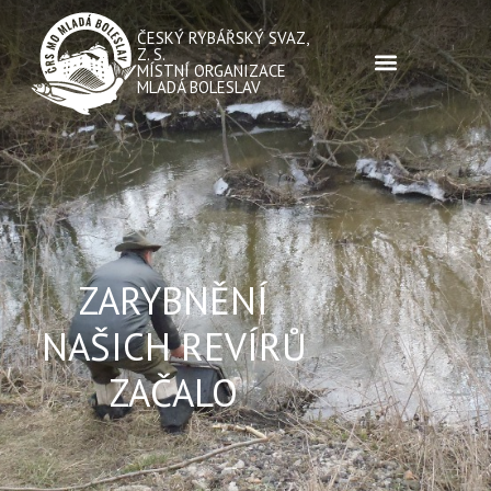
ČESKÝ RYBÁŘSKÝ SVAZ,
Z. S.
MÍSTNÍ ORGANIZACE
MLADÁ BOLESLAV
ZARYBNĚNÍ
NAŠICH REVÍRŮ
ZAČALO