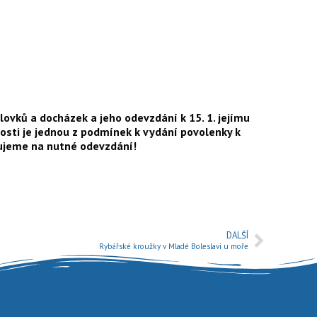
vků a docházek a jeho odevzdání k 15. 1. jejímu
nnosti je jednou z podmínek k vydání povolenky k
ňujeme na nutné odevzdání!
DALŠÍ
Rybářské kroužky v Mladé Boleslavi u moře