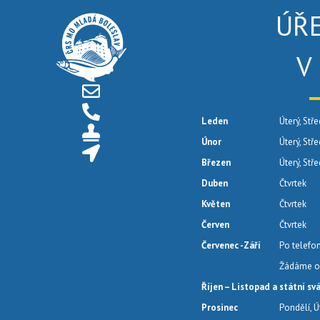
ÚŘ
V
Leden
Úterý, Stře
Únor
Úterý, Stř
Březen
Úterý, Stř
Duben
Čtvrtek
Květen
Čtvrtek
Červen
Čtvrtek
Červenec -Září
Po telefo
Žádáme o 
Říjen – Listopad a státní sv
Prosinec
Pondělí, Ú