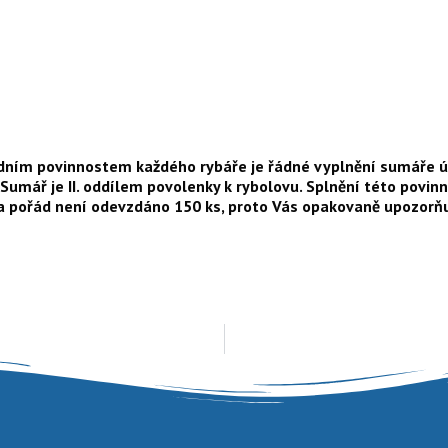
dním povinnostem každého rybáře je řádné vyplnění sumáře úlo
. Sumář je II. oddílem povolenky k rybolovu. Splnění této povi
u a pořád není odevzdáno 150 ks, proto Vás opakovaně upozor