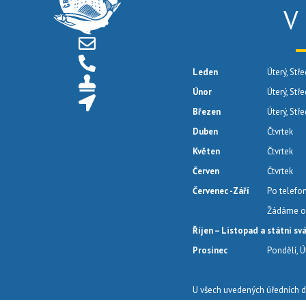
V
Leden
Úterý, Stře
Únor
Úterý, Stř
Březen
Úterý, Stř
Duben
Čtvrtek
Květen
Čtvrtek
Červen
Čtvrtek
Červenec -Září
Po telefo
Žádáme o 
Říjen – Listopad a státní sv
Prosinec
Pondělí, Ú
U všech uvedených úředních d