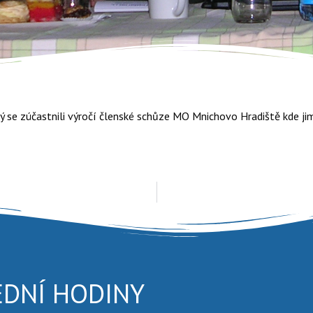
ý se zúčastnili výročí členské schůze MO Mnichovo Hradiště kde ji
EDNÍ HODINY