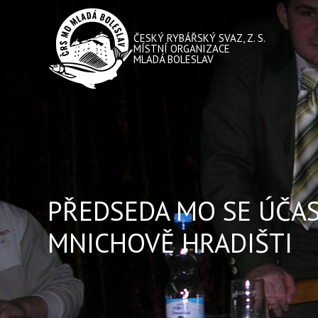
ČESKÝ RYBÁŘSKÝ SVAZ, Z. S.
MÍSTNÍ ORGANIZACE
MLADÁ BOLESLAV
PŘEDSEDA MO SE ÚČAS
MNICHOVĚ HRADIŠTI