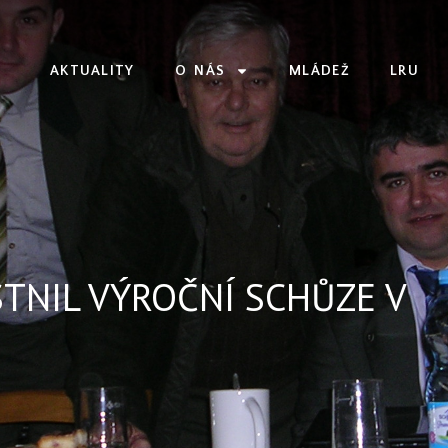
AKTUALITY
O NÁS
MLÁDEŽ
LRU
TNIL VÝROČNÍ SCHŮZE V