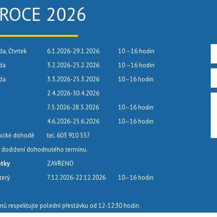
 ROCE 2026
da, Čtvrtek
6.1.2026-29.1.2026
10 –16 hodin
eda
3.2.2026-25.2.2026
10 –16 hodin
eda
3.3.2026-25.3.2026
10–16 hodin
2.4.2026-30.4.2026
7.5.2026-28.5.2026
10–16 hodin
4.6.2026-25.6.2026
10–16 hodin
nické dohodě
tel. 603 910 557
dodržení dohodnutého termínu.
átky
ZAVŘENO
terý
7.12.2026-22.12.2026
10–16 hodin
nů respektujte polední přestávku od 12-12:30 hodin.