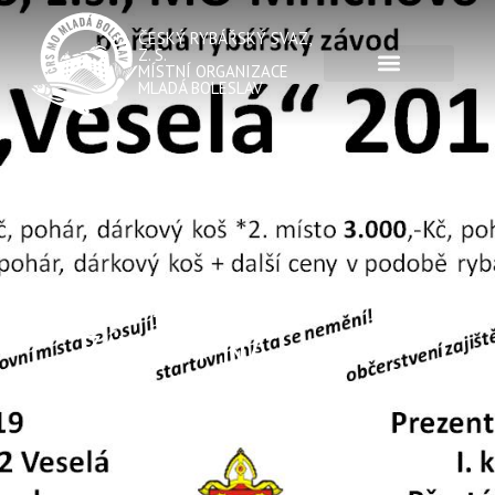
ČESKÝ RYBÁŘSKÝ SVAZ,
Z. S.
MÍSTNÍ ORGANIZACE
MLADÁ BOLESLAV
RYBÁŘSKÉ
ZÁVODY NA
VESELÉ