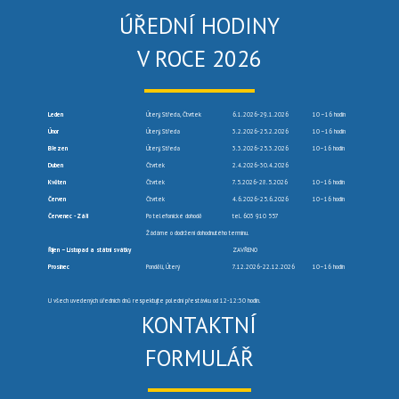
ÚŘEDNÍ HODINY
V ROCE 2026
Leden
Úterý, Středa, Čtvrtek
6.1.2026-29.1.2026
10 –16 hodin
Únor
Úterý, Středa
3.2.2026-25.2.2026
10 –16 hodin
Březen
Úterý, Středa
3.3.2026-25.3.2026
10–16 hodin
Duben
Čtvrtek
2.4.2026-30.4.2026
Květen
Čtvrtek
7.5.2026-28.5.2026
10–16 hodin
Červen
Čtvrtek
4.6.2026-25.6.2026
10–16 hodin
Červenec -Září
Po telefonické dohodě
tel. 603 910 557
Žádáme o dodržení dohodnutého termínu.
Říjen – Listopad a státní svátky
ZAVŘENO
Prosinec
Pondělí, Úterý
7.12.2026-22.12.2026
10–16 hodin
U všech uvedených úředních dnů respektujte polední přestávku od 12-12:30 hodin.
KONTAKTNÍ
FORMULÁŘ