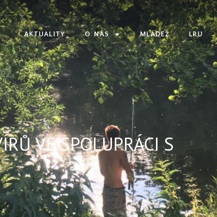
AKTUALITY
O NÁS
MLÁDEŽ
LRU
ÍRŮ VE SPOLUPRÁCI S