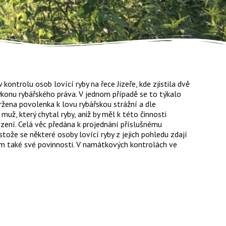
ontrolu osob lovící ryby na řece Jizeře, kde zjistila dvě
výkonu rybářského práva. V jednom případě se to týkalo
ržena povolenka k lovu rybářskou strážní a dle
už, který chytal ryby, aniž by měl k této činnosti
řízení. Celá věc předána k projednání příslušnému
ože se některé osoby lovící ryby z jejich pohledu zdají
vším také své povinnosti. V namátkových kontrolách ve