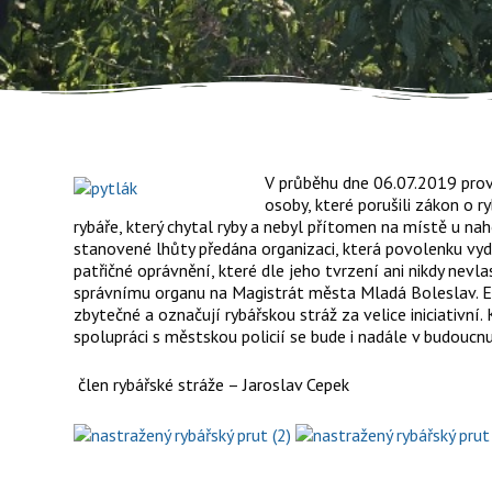
V průběhu dne 06.07.2019 proved
osoby, které porušili zákon o 
rybáře, který chytal ryby a nebyl přítomen na místě u n
stanovené lhůty předána organizaci, která povolenku vydal
patřičné oprávnění, které dle jeho tvrzení ani nikdy nev
správnímu organu na Magistrát města Mladá Boleslav. Evid
zbytečné a označují rybářskou stráž za velice iniciativn
spolupráci s městskou policií se bude i nadále v budoucn
člen rybářské stráže – Jaroslav Cepek