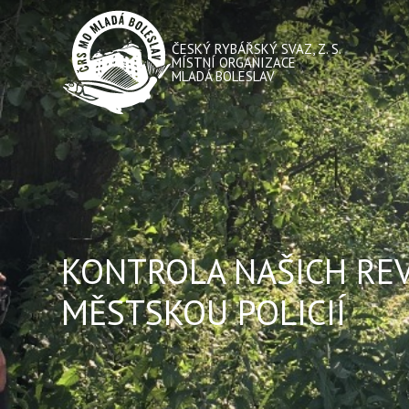
ČESKÝ RYBÁŘSKÝ SVAZ, Z. S.
MÍSTNÍ ORGANIZACE
MLADÁ BOLESLAV
KONTROLA NAŠICH REV
MĚSTSKOU POLICIÍ