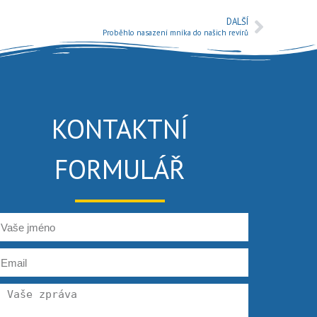
DALŠÍ
Proběhlo nasazení mníka do našich revírů
KONTAKTNÍ
FORMULÁŘ