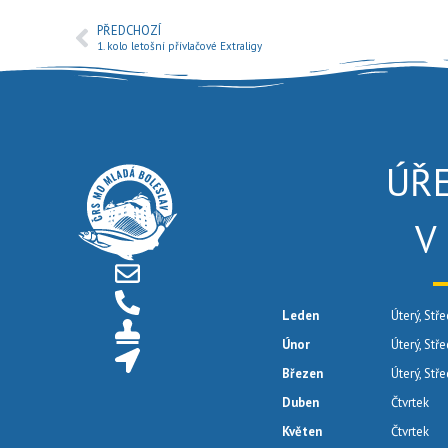
PŘEDCHOZÍ
1. kolo letošní přívlačové Extraligy
ÚŘ
V
Leden
Úterý, Stře
Únor
Úterý, Stř
Březen
Úterý, Stř
Duben
Čtvrtek
Květen
Čtvrtek