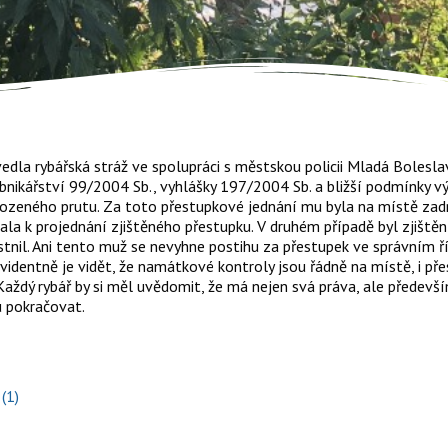
la rybářská stráž ve spolupráci s městskou policii Mladá Boleslav k
rybnikářství 99/2004 Sb., vyhlášky 197/2004 Sb. a bližší podmínky 
ahozeného prutu. Za toto přestupkové jednání mu byla na místě zad
a k projednání zjištěného přestupku. V druhém případě byl zjištěn m
lastnil. Ani tento muž se nevyhne postihu za přestupek ve správním 
entně je vidět, že namátkové kontroly jsou řádně na místě, i přest
í. Každý rybář by si měl uvědomit, že má nejen svá práva, ale přede
u pokračovat.