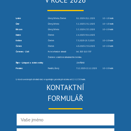
V ROCE 2026
Leden
Úterý, Středa, Čtvrtek
6.1.2026-29.1.2026
10 –16 hodin
Únor
Úterý, Středa
3.2.2026-25.2.2026
10 –16 hodin
Březen
Úterý, Středa
3.3.2026-25.3.2026
10–16 hodin
Duben
Čtvrtek
2.4.2026-30.4.2026
Květen
Čtvrtek
7.5.2026-28.5.2026
10–16 hodin
Červen
Čtvrtek
4.6.2026-25.6.2026
10–16 hodin
Červenec -Září
Po telefonické dohodě
tel. 603 910 557
Žádáme o dodržení dohodnutého termínu.
Říjen – Listopad a státní svátky
ZAVŘENO
Prosinec
Pondělí, Úterý
7.12.2026-22.12.2026
10–16 hodin
U všech uvedených úředních dnů respektujte polední přestávku od 12-12:30 hodin.
KONTAKTNÍ
FORMULÁŘ