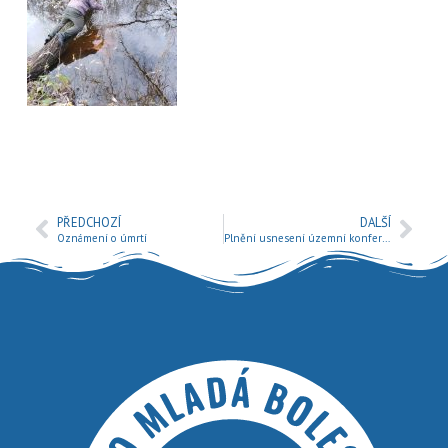
PŘEDCHOZÍ
DALŠÍ
Oznámení o úmrtí
Plnění usnesení územní konference SÚS ČRS