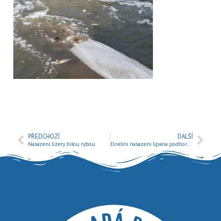
PŘEDCHOZÍ
DALŠÍ
Nasazení Jizery bílou rybou
Dnešní nasazení lipana podhorního no řeky Jizery