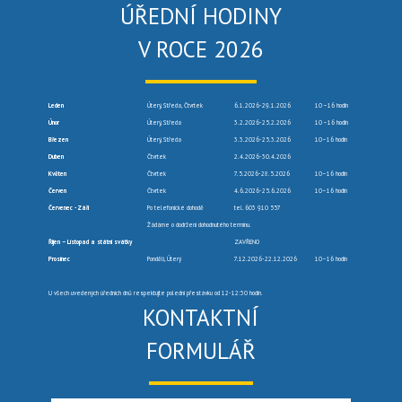
ÚŘEDNÍ HODINY
V ROCE 2026
Leden
Úterý, Středa, Čtvrtek
6.1.2026-29.1.2026
10 –16 hodin
Únor
Úterý, Středa
3.2.2026-25.2.2026
10 –16 hodin
Březen
Úterý, Středa
3.3.2026-25.3.2026
10–16 hodin
Duben
Čtvrtek
2.4.2026-30.4.2026
Květen
Čtvrtek
7.5.2026-28.5.2026
10–16 hodin
Červen
Čtvrtek
4.6.2026-25.6.2026
10–16 hodin
Červenec -Září
Po telefonické dohodě
tel. 603 910 557
Žádáme o dodržení dohodnutého termínu.
Říjen – Listopad a státní svátky
ZAVŘENO
Prosinec
Pondělí, Úterý
7.12.2026-22.12.2026
10–16 hodin
U všech uvedených úředních dnů respektujte polední přestávku od 12-12:30 hodin.
KONTAKTNÍ
FORMULÁŘ