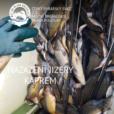
ČESKÝ RYBÁŘSKÝ SVAZ,
Z. S.
MÍSTNÍ ORGANIZACE
MLADÁ BOLESLAV
NAZAZENÍ JIZERY
KAPREM