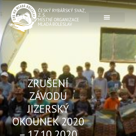
ČESKÝ RYBÁŘSKÝ SVAZ,
Z. S.
MÍSTNÍ ORGANIZACE
MLADÁ BOLESLAV
ZRUŠENÍ
ZÁVODU
JIZERSKÝ
OKOUNEK 2020
– 17.10.2020