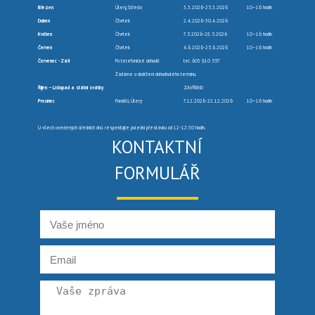
Březen
Úterý, Středa
3.3.2026-25.3.2026
10–16 hodin
Duben
Čtvrtek
2.4.2026-30.4.2026
Květen
Čtvrtek
7.5.2026-28.5.2026
10–16 hodin
Červen
Čtvrtek
4.6.2026-25.6.2026
10–16 hodin
Červenec -Září
Po telefonické dohodě
tel. 603 910 557
Žádáme o dodržení dohodnutého termínu.
Říjen – Listopad a státní svátky
ZAVŘENO
Prosinec
Pondělí, Úterý
7.12.2026-22.12.2026
10–16 hodin
U všech uvedených úředních dnů respektujte polední přestávku od 12-12:30 hodin.
KONTAKTNÍ
FORMULÁŘ