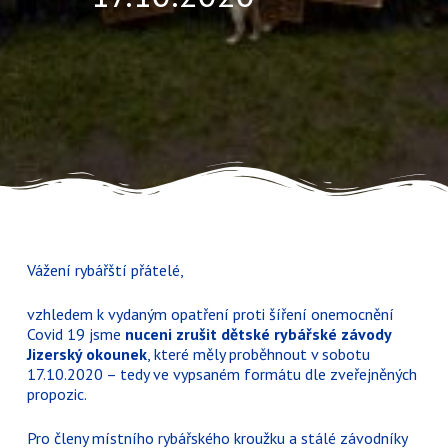
Vážení rybářští přátelé,
vzhledem k vydaným opatření proti šíření onemocnění
Covid 19 jsme
nuceni zrušit dětské rybářské závody
Jizerský okounek
, které měly proběhnout v sobotu
17.10.2020 – tedy ve vypsaném formátu dle zveřejněných
propozic.
Pro členy místního rybářského kroužku a stálé závodníky