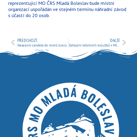
reprezentující MO ČRS Mladá Boleslav bude místní
organizací uspořádán ve stejném termínu náhradní závod
s účastí do 20 osob.
PŘEDCHOZÍ
DALŠÍ
Nasazení candáta do revírů Jizery
Zahájení letošních kroužků v Mladé Boleslavi