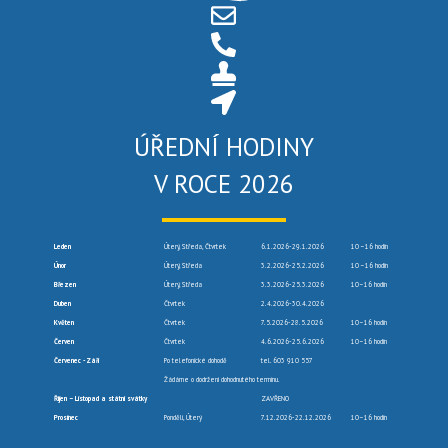
ÚŘEDNÍ HODINY
V ROCE 2026
Leden
Úterý, Středa, Čtvrtek
6.1.2026-29.1.2026
10 –16 hodin
Únor
Úterý, Středa
3.2.2026-25.2.2026
10 –16 hodin
Březen
Úterý, Středa
3.3.2026-25.3.2026
10–16 hodin
Duben
Čtvrtek
2.4.2026-30.4.2026
Květen
Čtvrtek
7.5.2026-28.5.2026
10–16 hodin
Červen
Čtvrtek
4.6.2026-25.6.2026
10–16 hodin
Červenec -Září
Po telefonické dohodě
tel. 603 910 557
Žádáme o dodržení dohodnutého termínu.
Říjen – Listopad a státní svátky
ZAVŘENO
Prosinec
Pondělí, Úterý
7.12.2026-22.12.2026
10–16 hodin