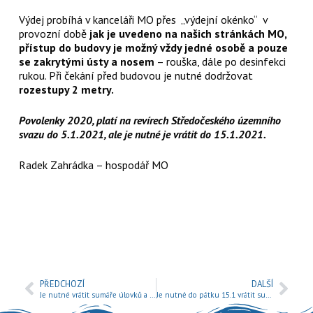
Výdej probíhá v kanceláři MO přes „výdejní okénko“ v
provozní době
jak je uvedeno na našich stránkách MO,
přístup do budovy je možný vždy jedné osobě a pouze
se zakrytými ústy a nosem
– rouška, dále po desinfekci
rukou. Při čekání před budovou je nutné dodržovat
rozestupy 2 metry.
Povolenky 2020, platí na revírech Středočeského územního
svazu do 5.1.2021, ale je nutné je vrátit do 15.1.2021.
Radek Zahrádka – hospodář MO
PŘEDCHOZÍ
DALŠÍ
Je nutné vrátit sumáře úlovků a docházek !
Je nutné do pátku 15.1 vrátit sumáře úlovků a docházek !