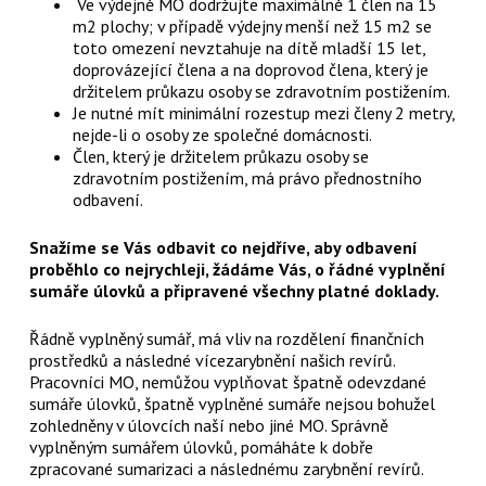
Ve výdejně MO dodržujte maximálně 1 člen na 15
m2 plochy; v případě výdejny menší než 15 m2 se
toto omezení nevztahuje na dítě mladší 15 let,
doprovázející člena a na doprovod člena, který je
držitelem průkazu osoby se zdravotním postižením.
Je nutné mít minimální rozestup mezi členy 2 metry,
nejde-li o osoby ze společné domácnosti.
Člen, který je držitelem průkazu osoby se
zdravotním postižením, má právo přednostního
odbavení.
Snažíme se Vás odbavit co nejdříve, aby odbavení
proběhlo co nejrychleji, žádáme Vás, o řádné vyplnění
sumáře úlovků a připravené všechny platné doklady.
Řádně vyplněný sumář, má vliv na rozdělení finančních
prostředků a následné vícezarybnění našich revírů.
Pracovníci MO, nemůžou vyplňovat špatně odevzdané
sumáře úlovků, špatně vyplněné sumáře nejsou bohužel
zohledněny v úlovcích naší nebo jiné MO. Správně
vyplněným sumářem úlovků, pomáháte k dobře
zpracované sumarizaci a následnému zarybnění revírů.