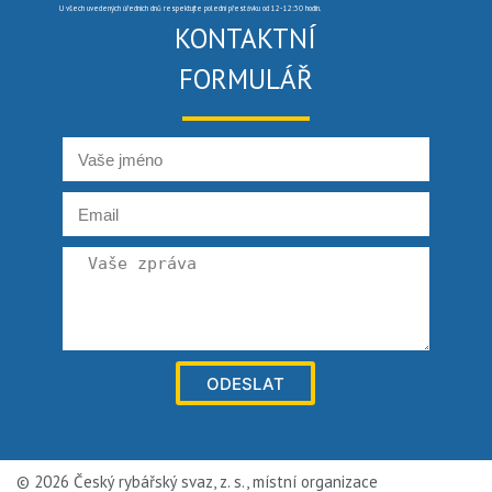
U všech uvedených úředních dnů respektujte polední přestávku od 12-12:30 hodin.
KONTAKTNÍ
FORMULÁŘ
ODESLAT
© 2026 Český rybářský svaz, z. s., místní organizace