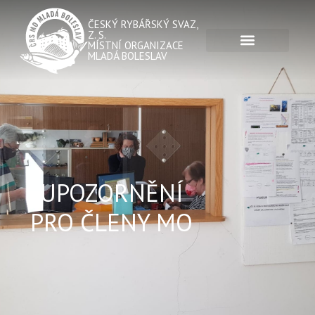
ČESKÝ RYBÁŘSKÝ SVAZ,
Z. S.
MÍSTNÍ ORGANIZACE
MLADÁ BOLESLAV
UPOZORNĚNÍ
PRO ČLENY MO