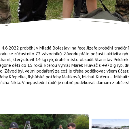
 4.6.2022 proběhl v Mladé Boleslavi na řece Jizeře proběhl tradič
odu se zúčastnilo 72 závodníků. Závodu přálo počasí i aktivita ryb.
thaml, který ulovil 14 kg ryb, druhé místo obsadil Stanislav Pekáre
egorie dětí do 15 roků, kterou vyhrál Marek Hlaváč s 4970 g ryb, dr
o. Závod byl velmi podařený za což je třeba poděkovat všem úča
řeby Křepelka, Rybářské potřeby Malíková, Michal Kučera – Mikbait
řicha Nikla. V neposlední řadě je nutné poděkovat dámám z občerst