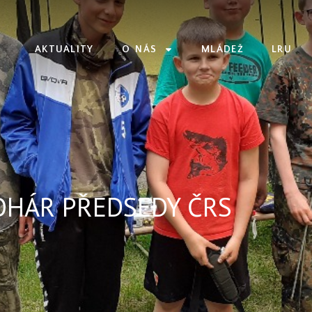
AKTUALITY
O NÁS
MLÁDEŽ
LRU
OHÁR PŘEDSEDY ČRS