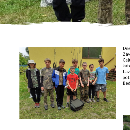
D
ne
Záv
Caj
kat
Laz
pot
Bed