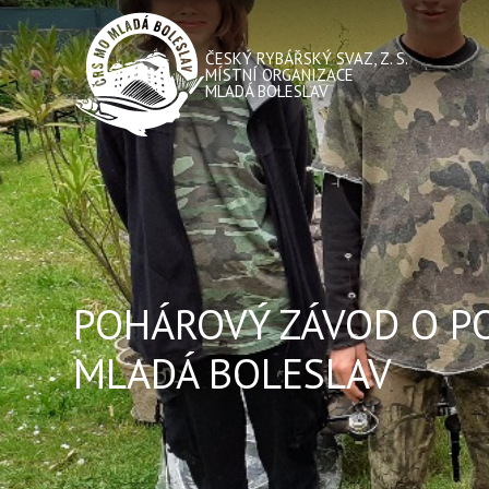
ČESKÝ RYBÁŘSKÝ SVAZ, Z. S.
MÍSTNÍ ORGANIZACE
MLADÁ BOLESLAV
POHÁROVÝ ZÁVOD O P
MLADÁ BOLESLAV