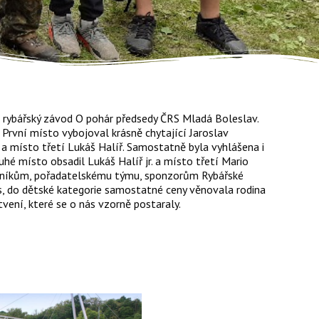
ní rybářský závod O pohár předsedy ČRS Mladá Boleslav.
 První místo vybojoval krásně chytající Jaroslav
k a místo třetí Lukáš Halíř. Samostatně byla vyhlášena i
uhé místo obsadil Lukáš Halíř jr. a místo třetí Mario
stníkům, pořadatelskému týmu, sponzorům Rybářské
s, do dětské kategorie samostatné ceny věnovala rodina
vení, které se o nás vzorně postaraly.