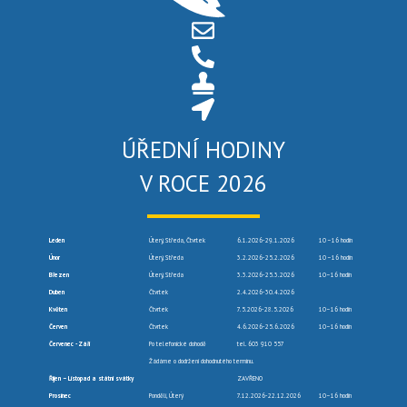
ÚŘEDNÍ HODINY
V ROCE 2026
Leden
Úterý, Středa, Čtvrtek
6.1.2026-29.1.2026
10 –16 hodin
Únor
Úterý, Středa
3.2.2026-25.2.2026
10 –16 hodin
Březen
Úterý, Středa
3.3.2026-25.3.2026
10–16 hodin
Duben
Čtvrtek
2.4.2026-30.4.2026
Květen
Čtvrtek
7.5.2026-28.5.2026
10–16 hodin
Červen
Čtvrtek
4.6.2026-25.6.2026
10–16 hodin
Červenec -Září
Po telefonické dohodě
tel. 603 910 557
Žádáme o dodržení dohodnutého termínu.
Říjen – Listopad a státní svátky
ZAVŘENO
Prosinec
Pondělí, Úterý
7.12.2026-22.12.2026
10–16 hodin