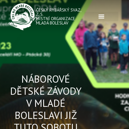
ČESKÝ RYBÁŘSKÝ SVAZ,
Z. S.
MÍSTNÍ ORGANIZACE
MLADÁ BOLESLAV
NÁBOROVÉ
DĚTSKÉ ZÁVODY
V MLADÉ
BOLESLAVI JIŽ
TUTO SOBOTU