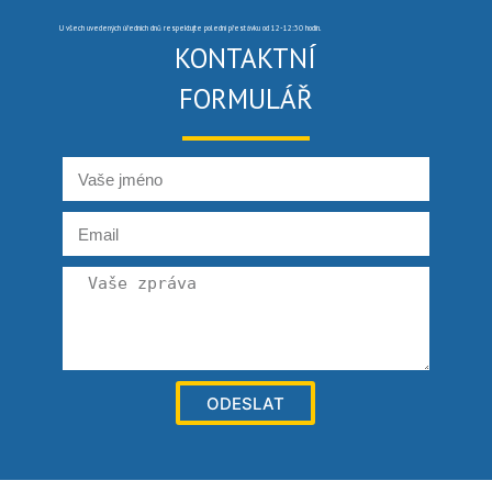
U všech uvedených úředních dnů respektujte polední přestávku od 12-12:30 hodin.
KONTAKTNÍ
FORMULÁŘ
ODESLAT