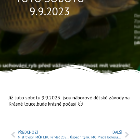
9.9.2023
Již tuto sobotu 9.9.2023, jsou náborové dětské závody na
Krásné louce,bude krásné počasí 🙂
PŘEDCHOZÍ
DALŠÍ
Mistrovství MČR LRU Přívlač 2023, úspěch rybářů z MO Mladá Boleslav
Úspěch týmu MO Mladá Boleslav v Extralize LRU Přívlač v roce 2023