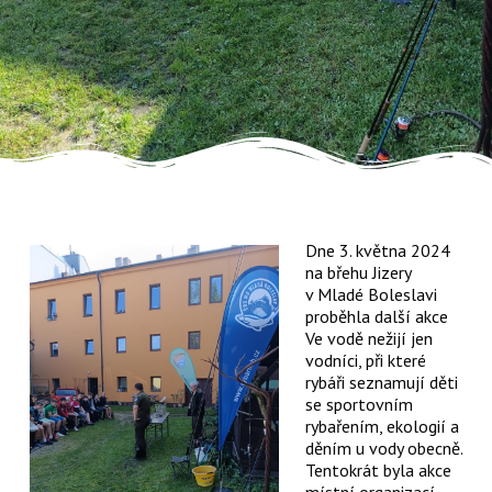
Dne 3. května 2024
na břehu Jizery
v Mladé Boleslavi
proběhla další akce
Ve vodě nežijí jen
vodníci, při které
rybáři seznamují děti
se sportovním
rybařením, ekologií a
děním u vody obecně.
Tentokrát byla akce
místní organizací