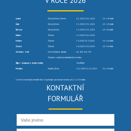
V ROCE 2026
Leden
Úterý, Středa, Čtvrtek
6.1.2026-29.1.2026
10 –16 hodin
Únor
Úterý, Středa
3.2.2026-25.2.2026
10 –16 hodin
Březen
Úterý, Středa
3.3.2026-25.3.2026
10–16 hodin
Duben
Čtvrtek
2.4.2026-30.4.2026
Květen
Čtvrtek
7.5.2026-28.5.2026
10–16 hodin
Červen
Čtvrtek
4.6.2026-25.6.2026
10–16 hodin
Červenec -Září
Po telefonické dohodě
tel. 603 910 557
Žádáme o dodržení dohodnutého termínu.
Říjen – Listopad a státní svátky
ZAVŘENO
Prosinec
Pondělí, Úterý
7.12.2026-22.12.2026
10–16 hodin
U všech uvedených úředních dnů respektujte polední přestávku od 12-12:30 hodin.
KONTAKTNÍ
FORMULÁŘ