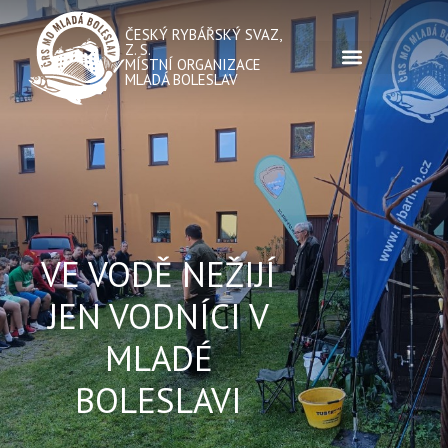
ČESKÝ RYBÁŘSKÝ SVAZ,
Z. S.
MÍSTNÍ ORGANIZACE
MLADÁ BOLESLAV
VE VODĚ NEŽIJÍ
JEN VODNÍCI V
MLADÉ
BOLESLAVI