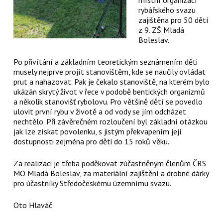
rybářského svazu
zajištěna pro 50 dětí
z 9. ZŠ Mladá
Boleslav.
Po přivítání a základním teoretickým seznámením děti
musely nejprve projít stanovištěm, kde se naučily ovládat
prut a nahazovat. Pak je čekalo stanoviště, na kterém bylo
ukázán skrytý život v řece v podobě bentických organizmů
a několik stanovišť rybolovu. Pro většině dětí se povedlo
ulovit první rybu v životě a od vody se jím odcházet
nechtělo. Při závěrečném rozloučení byl základní otázkou
jak lze získat povolenku, s jistým překvapením její
dostupnosti zejména pro děti do 15 roků věku.
Za realizaci je třeba poděkovat zúčastněným členům ČRS
MO Mladá Boleslav, za materiální zajištění a drobné dárky
pro účastníky Středočeskému územnímu svazu.
Oto Hlaváč