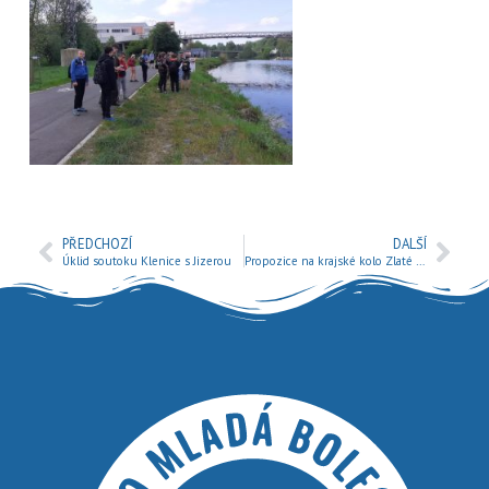
PŘEDCHOZÍ
DALŠÍ
Úklid soutoku Klenice s Jizerou
Propozice na krajské kolo Zlaté udice