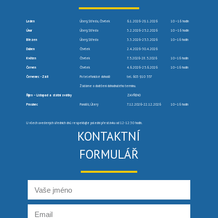
Leden
Úterý, Středa, Čtvrtek
6.1.2026-29.1.2026
10 –16 hodin
Únor
Úterý, Středa
3.2.2026-25.2.2026
10 –16 hodin
Březen
Úterý, Středa
3.3.2026-25.3.2026
10–16 hodin
Duben
Čtvrtek
2.4.2026-30.4.2026
Květen
Čtvrtek
7.5.2026-28.5.2026
10–16 hodin
Červen
Čtvrtek
4.6.2026-25.6.2026
10–16 hodin
Červenec -Září
Po telefonické dohodě
tel. 603 910 557
Žádáme o dodržení dohodnutého termínu.
Říjen – Listopad a státní svátky
ZAVŘENO
Prosinec
Pondělí, Úterý
7.12.2026-22.12.2026
10–16 hodin
U všech uvedených úředních dnů respektujte polední přestávku od 12-12:30 hodin.
KONTAKTNÍ
FORMULÁŘ