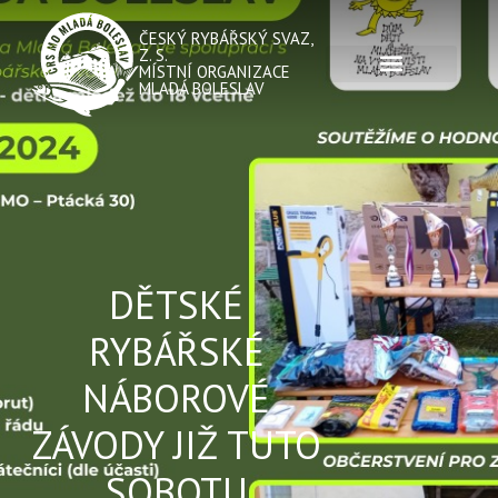
ČESKÝ RYBÁŘSKÝ SVAZ,
Z. S.
MÍSTNÍ ORGANIZACE
MLADÁ BOLESLAV
DĚTSKÉ
RYBÁŘSKÉ
NÁBOROVÉ
ZÁVODY JIŽ TUTO
SOBOTU