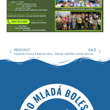
PŘEDCHOZÍ
DALŠÍ
Zarybnění Jizery 4 Kaprem obecným
Dětské rybářské závody jsou minulostí