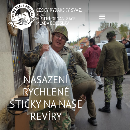
ČESKÝ RYBÁŘSKÝ SVAZ,
Z. S.
MÍSTNÍ ORGANIZACE
MLADÁ BOLESLAV
NASAZENÍ
RYCHLENÉ
ŠTIČKY NA NAŠE
REVÍRY