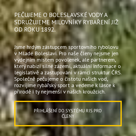
PEČUJEME O BOLESLAVSKÉ VODY A
SDRUŽUJEME MILOVNÍKY RYBAŘENÍ JIŽ
OD ROKU 1892.
Jsme hrdým zástupcem sportovního rybolovu
v Mladé Boleslavi. Pro naše členy nejsme jen
výdejním místem povolenek, ale partnerem,
který nabízí silné zázemí, aktuální informace o
legislativě a zastupování v rámci struktur ČRS.
Společně pečujeme o čistotu našich vod,
rozvíjíme rybářský sport a vedeme k lásce k
přírodě i ty nejmenší v našich kroužcích.
PŘIHLÁŠENÍ DO SYSTÉMU RIS PRO
ČLENY