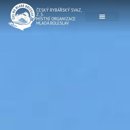
ČESKÝ RYBÁŘSKÝ SVAZ,
Z. S.
MÍSTNÍ ORGANIZACE
MLADÁ BOLESLAV