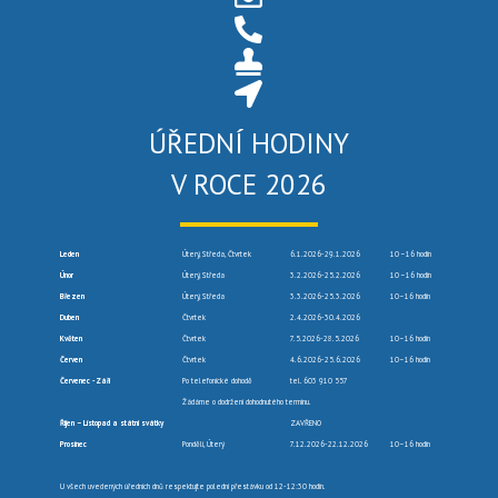
ÚŘEDNÍ HODINY
V ROCE 2026
Leden
Úterý, Středa, Čtvrtek
6.1.2026-29.1.2026
10 –16 hodin
Únor
Úterý, Středa
3.2.2026-25.2.2026
10 –16 hodin
Březen
Úterý, Středa
3.3.2026-25.3.2026
10–16 hodin
Duben
Čtvrtek
2.4.2026-30.4.2026
Květen
Čtvrtek
7.5.2026-28.5.2026
10–16 hodin
Červen
Čtvrtek
4.6.2026-25.6.2026
10–16 hodin
Červenec -Září
Po telefonické dohodě
tel. 603 910 557
Žádáme o dodržení dohodnutého termínu.
Říjen – Listopad a státní svátky
ZAVŘENO
Prosinec
Pondělí, Úterý
7.12.2026-22.12.2026
10–16 hodin
U všech uvedených úředních dnů respektujte polední přestávku od 12-12:30 hodin.