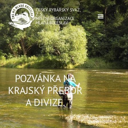
ČESKÝ RYBÁŘSKÝ SVAZ,
Z. S.
MÍSTNÍ ORGANIZACE
MLADÁ BOLESLAV
POZVÁNKA NA
KRAJSKÝ PŘEBOR
A DIVIZE.