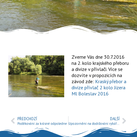
Zveme Vás dne 30.7.2016
na 2. kolo krajského přeboru
a divize v přívlači. Více se
dozvíte v propozicích na
závod zde:
Kraský přebor a
divize přívlač 2 kolo Jizera
Ml Boleslav 2016
PŘEDCHOZÍ
DALŠÍ
Poděkování za krásné odpoledne
Upozornění na dodržování rybářského řádu