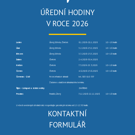
ÚŘEDNÍ HODINY
V ROCE 2026
Leden
Úterý, Středa, Čtvrtek
6.1.2026-29.1.2026
10 –16 hodin
Únor
Úterý, Středa
3.2.2026-25.2.2026
10 –16 hodin
Březen
Úterý, Středa
3.3.2026-25.3.2026
10–16 hodin
Duben
Čtvrtek
2.4.2026-30.4.2026
Květen
Čtvrtek
7.5.2026-28.5.2026
10–16 hodin
Červen
Čtvrtek
4.6.2026-25.6.2026
10–16 hodin
Červenec -Září
Po telefonické dohodě
tel. 603 910 557
Žádáme o dodržení dohodnutého termínu.
Říjen – Listopad a státní svátky
ZAVŘENO
Prosinec
Pondělí, Úterý
7.12.2026-22.12.2026
10–16 hodin
U všech uvedených úředních dnů respektujte polední přestávku od 12-12:30 hodin.
KONTAKTNÍ
FORMULÁŘ