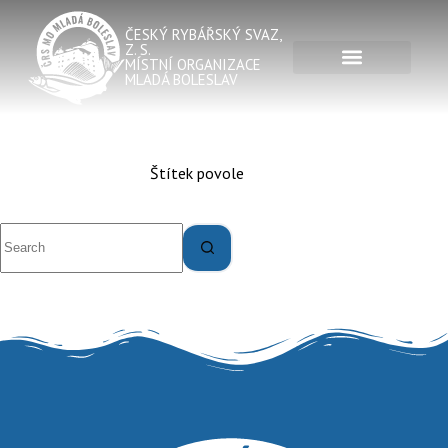
ČESKÝ RYBÁŘSKÝ SVAZ,
Z. S.
MÍSTNÍ ORGANIZACE
MLADÁ BOLESLAV
Štítek
povole