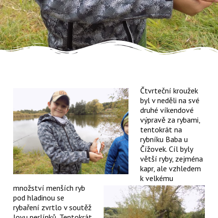
Čtvrteční kroužek
byl v neděli na své
druhé víkendové
výpravě za rybami,
tentokrát na
rybníku Baba u
Čížovek. Cíl byly
větší ryby, zejména
kapr, ale vzhledem
k velkému
množství menších ryb
pod hladinou se
rybaření zvrtlo v soutěž
lovu perlínků. Tentokrát