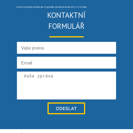
U všech uvedených úředních dnů respektujte polední přestávku od 12-12:30 hodin.
KONTAKTNÍ
FORMULÁŘ
ODESLAT