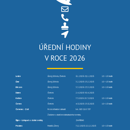
ÚŘEDNÍ HODINY
V ROCE 2026
Leden
Úterý, Středa, Čtvrtek
6.1.2026-29.1.2026
10 –16 hodin
Únor
Úterý, Středa
3.2.2026-25.2.2026
10 –16 hodin
Březen
Úterý, Středa
3.3.2026-25.3.2026
10–16 hodin
Duben
Čtvrtek
2.4.2026-30.4.2026
Květen
Čtvrtek
7.5.2026-28.5.2026
10–16 hodin
Červen
Čtvrtek
4.6.2026-25.6.2026
10–16 hodin
Červenec -Září
Po telefonické dohodě
tel. 603 910 557
Žádáme o dodržení dohodnutého termínu.
Říjen – Listopad a státní svátky
ZAVŘENO
Prosinec
Pondělí, Úterý
7.12.2026-22.12.2026
10–16 hodin