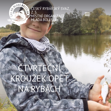
ČESKÝ RYBÁŘSKÝ SVAZ,
Z. S.
MÍSTNÍ ORGANIZACE
MLADÁ BOLESLAV
ČTVRTEČNÍ
KROUŽEK OPĚT
NA RYBÁCH