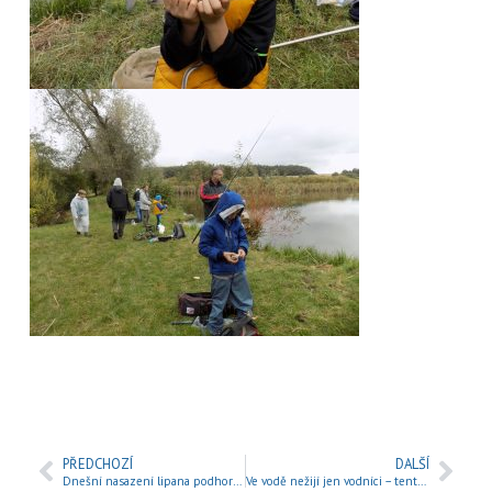
PŘEDCHOZÍ
DALŠÍ
Dnešní nasazení lipana podhorního na Jizeru 4.
Ve vodě nežijí jen vodníci – tentokrát v Mladé Boleslavi