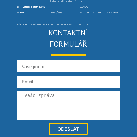
Žádáme o dodržení dohodnutého termínu.
Říjen – Listopad a státní svátky
ZAVŘENO
Prosinec
Pondělí, Úterý
7.12.2026-22.12.2026
10–16 hodin
U všech uvedených úředních dnů respektujte polední přestávku od 12-12:30 hodin.
KONTAKTNÍ
FORMULÁŘ
ODESLAT