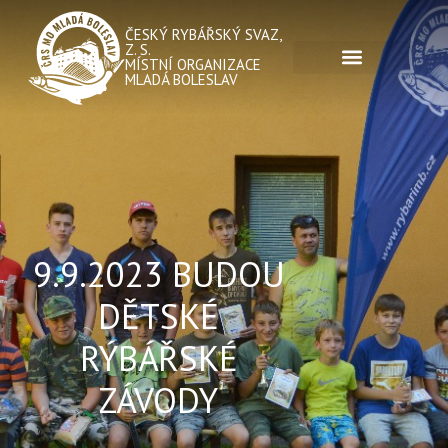
ČESKÝ RYBÁŘSKÝ SVAZ,
Z. S.
MÍSTNÍ ORGANIZACE
MLADÁ BOLESLAV
9.9.2023 BUDOU
DĚTSKÉ
RÝBÁŘSKÉ
ZÁVODY