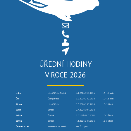
ÚŘEDNÍ HODINY
V ROCE 2026
Leden
Úterý, Středa, Čtvrtek
6.1.2026-29.1.2026
10 –16 hodin
Únor
Úterý, Středa
3.2.2026-25.2.2026
10 –16 hodin
Březen
Úterý, Středa
3.3.2026-25.3.2026
10–16 hodin
Duben
Čtvrtek
2.4.2026-30.4.2026
Květen
Čtvrtek
7.5.2026-28.5.2026
10–16 hodin
Červen
Čtvrtek
4.6.2026-25.6.2026
10–16 hodin
Červenec -Září
Po telefonické dohodě
tel. 603 910 557