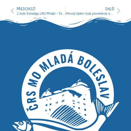
PŘEDCHOZÍ
DALŠÍ
2. kolo Extraligy LRU Přívlač – Český Šternberk, Vlašim
Minulý týden byla provedena údržba našich revírů