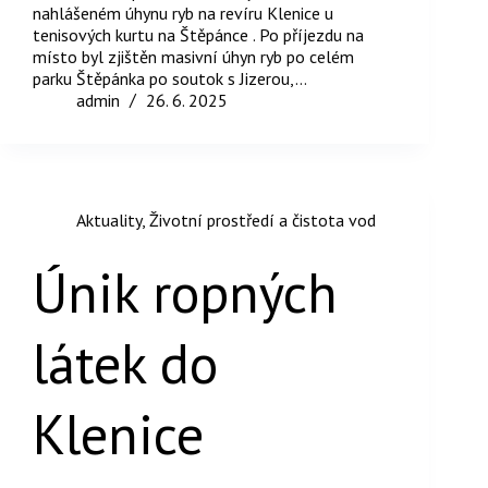
nahlášeném úhynu ryb na revíru Klenice u
tenisových kurtu na Štěpánce . Po příjezdu na
místo byl zjištěn masivní úhyn ryb po celém
parku Štěpánka po soutok s Jizerou,…
admin
26. 6. 2025
Aktuality
,
Životní prostředí a čistota vod
Únik ropných
látek do
Klenice