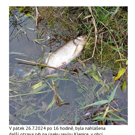
V pátek 26.7.2024 po 16 hodině, byla nahlášena
další otrava ryb na úseku revíru Klenice, v obcí