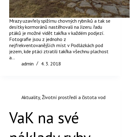
Mrazy uzavřely spižírnu chovných rybníků a tak se
desítky kormoránů nastěhovali na Jizeru. řadu
ptáků je možné vidět takřka v každém podjezí.
Fotografie jsou z jednoho z
nejfrekventovanějších míst v Podlázkách pod
jezem, kde ptáci ztratili takřka všechnu plachost
a…
admin
4. 3. 2018
Aktuality
,
Životní prostředí a čistota vod
VaK na své