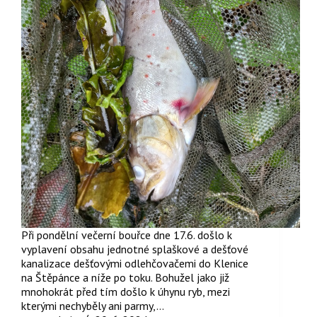
Při pondělní večerní bouřce dne 17.6. došlo k
vyplavení obsahu jednotné splaškové a dešťové
kanalizace dešťovými odlehčovačemi do Klenice
na Štěpánce a níže po toku. Bohužel jako již
mnohokrát před tím došlo k úhynu ryb, mezi
kterými nechyběly ani parmy,…