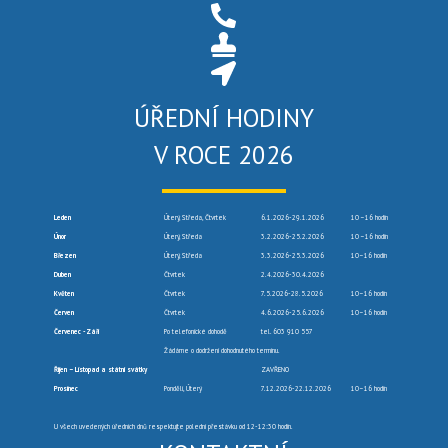
ÚŘEDNÍ HODINY
V ROCE 2026
Leden
Úterý, Středa, Čtvrtek
6.1.2026-29.1.2026
10 –16 hodin
Únor
Úterý, Středa
3.2.2026-25.2.2026
10 –16 hodin
Březen
Úterý, Středa
3.3.2026-25.3.2026
10–16 hodin
Duben
Čtvrtek
2.4.2026-30.4.2026
Květen
Čtvrtek
7.5.2026-28.5.2026
10–16 hodin
Červen
Čtvrtek
4.6.2026-25.6.2026
10–16 hodin
Červenec -Září
Po telefonické dohodě
tel. 603 910 557
Žádáme o dodržení dohodnutého termínu.
Říjen – Listopad a státní svátky
ZAVŘENO
Prosinec
Pondělí, Úterý
7.12.2026-22.12.2026
10–16 hodin
U všech uvedených úředních dnů respektujte polední přestávku od 12-12:30 hodin.