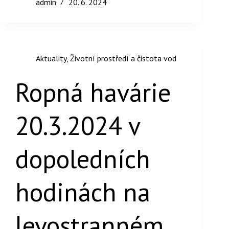
admin
20. 6. 2024
Aktuality
,
Životní prostředí a čistota vod
Ropná havárie
20.3.2024 v
dopoledních
hodinách na
levostranném