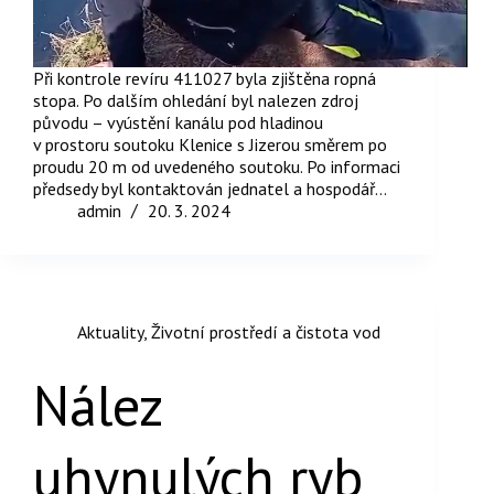
Při kontrole revíru 411027 byla zjištěna ropná
stopa. Po dalším ohledání byl nalezen zdroj
původu – vyústění kanálu pod hladinou
v prostoru soutoku Klenice s Jizerou směrem po
proudu 20 m od uvedeného soutoku. Po informaci
předsedy byl kontaktován jednatel a hospodář…
admin
20. 3. 2024
Aktuality
,
Životní prostředí a čistota vod
Nález
uhynulých ryb