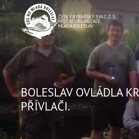
ČESKÝ RYBÁŘSKÝ SVAZ, Z. S.
MÍSTNÍ ORGANIZACE
MLADÁ BOLESLAV
BOLESLAV OVLÁDLA KR
PŘÍVLAČI.