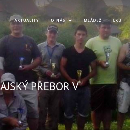
AKTUALITY
O NÁS
MLÁDEŽ
LRU
AJSKÝ PŘEBOR V