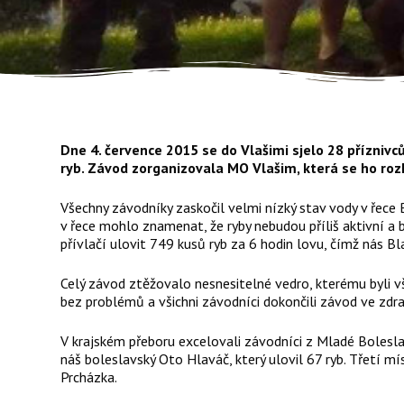
Dne 4. července 2015 se do Vlašimi sjelo 28 příznivců
ryb. Závod zorganizovala MO Vlašim, která se ho ro
Všechny závodníky zaskočil velmi nízký stav vody v řece
v řece mohlo znamenat, že ryby nebudou příliš aktivní a
přívlačí ulovit 749 kusů ryb za 6 hodin lovu, čímž nás Bl
Celý závod ztěžovalo nesnesitelné vedro, kterému byli vši
bez problémů a všichni závodníci dokončili závod ve zdra
V krajském přeboru excelovali závodníci z Mladé Boleslav
náš boleslavský Oto Hlaváč, který ulovil 67 ryb. Třetí m
Prcházka.