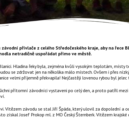
 závodní přívlače z celého Středočeského kraje, aby na řece Bla
zhodla netradičně uspořádat přímo ve městě.
 Blanici. Hladina řeky byla, zejména kvůli vysokým teplotám, místy
 budou se zdržovat jen na několika málo místech. Ovšem i přes nízk
anice velmi příjemně překvapila! Nejčastěji lovenou rybou byl jelec
chni přítomní závodníci vystaveni po celý den, a proto patřil mezi t
ví.
i. Vítězem závodu se stal Jiří Špáda, který ulovil za dopolední a o
ísto získal Josef Prokop ml. z MO Český Šternberk. Vítězem krajské 