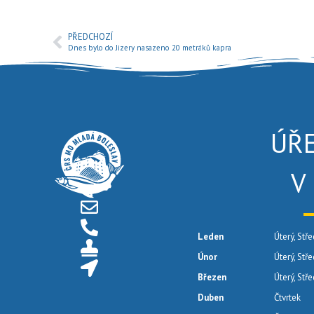
PŘEDCHOZÍ
Dnes bylo do Jizery nasazeno 20 metráků kapra
ÚŘ
V
Leden
Úterý, Stře
Únor
Úterý, Stř
Březen
Úterý, Stř
Duben
Čtvrtek