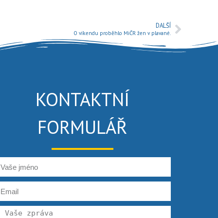
DALŠÍ
O víkendu proběhlo MiČR žen v plavané.
KONTAKTNÍ
FORMULÁŘ