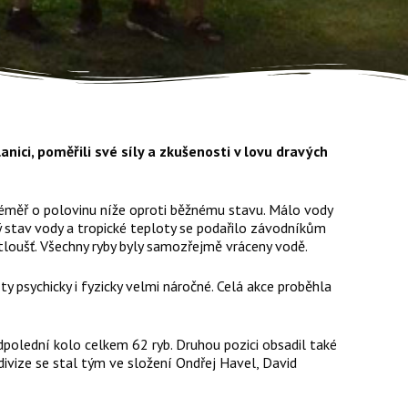
nici, poměřili své síly a zkušenosti v lovu dravých
 téměř o polovinu níže oproti běžnému stavu. Málo vody
ý stav vody a tropické teploty se podařilo závodníkům
 tloušť. Všechny ryby byly samozřejmě vráceny vodě.
y psychicky i fyzicky velmi náročné. Celá akce proběhla
dpolední kolo celkem 62 ryb. Druhou pozici obsadil také
divize se stal tým ve složení Ondřej Havel, David