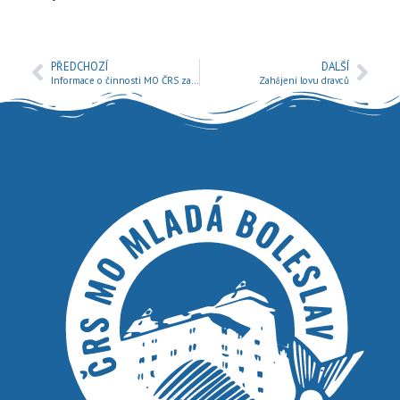
PŘEDCHOZÍ
DALŠÍ
Informace o činnosti MO ČRS za 1. polovinu roku 2025
Zahájení lovu dravců