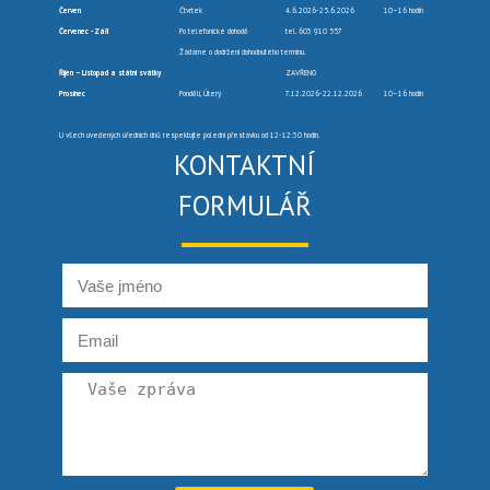
Červen
Čtvrtek
4.6.2026-25.6.2026
10–16 hodin
Červenec -Září
Po telefonické dohodě
tel. 603 910 557
Žádáme o dodržení dohodnutého termínu.
Říjen – Listopad a státní svátky
ZAVŘENO
Prosinec
Pondělí, Úterý
7.12.2026-22.12.2026
10–16 hodin
U všech uvedených úředních dnů respektujte polední přestávku od 12-12:30 hodin.
KONTAKTNÍ
FORMULÁŘ