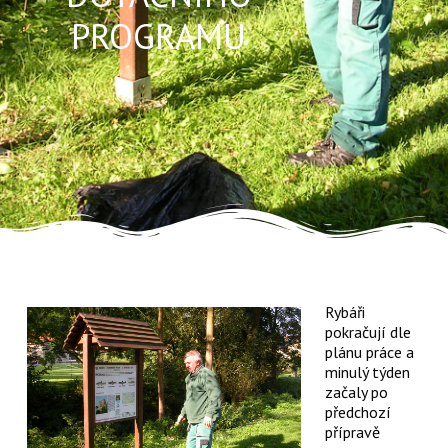
PROGRAMU
Rybáři
pokračují dle
plánu práce a
minulý týden
začaly po
předchozí
přípravě