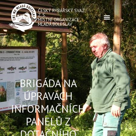
ČESKÝ RYBÁŘSKÝ SVAZ,
Z. S.
MÍSTNÍ ORGANIZACE
MLADÁ BOLESLAV
BRIGÁDA NA
ÚPRAVÁCH
INFORMAČNÍCH
PANELŮ Z
DOTAČNÍHO