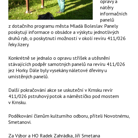
opravy a
nátěry
informačních
panelů
z dotačního programu města Mladá Boleslav. Panely
poskytují informace o obsádce a výskytu jednotlivých
druhů ryb, o poskytnutí možností v okolí revíru 411/026
řeky Jizery.
Konkrétně se jednalo o opravu stříšek a utěsnění
stávajících podpěr samotných panelů na revíru 411/026
jez Horky. Dále byly vysekány náletové dřeviny u
umístěných panelů.
Další pokračování akce se uskuteční v Krnsku revír
411/026 pstruhový potok a náměstíčko pod mostem
v Krnsku.
Poděkování členům kulturního odboru, příteli Novotnému,
Smetanovi.
Za Výbor a HO Radek Zahrádka, Jiří Smetana