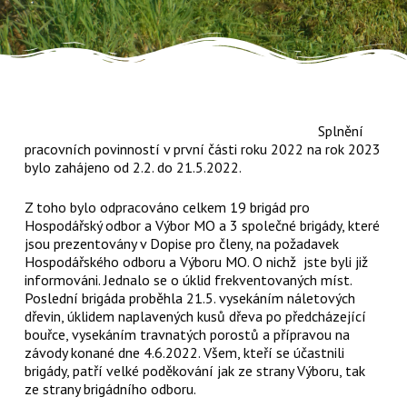
Splnění
pracovních povinností v první části roku 2022 na rok 2023
bylo zahájeno od 2.2. do 21.5.2022.
Z toho bylo odpracováno celkem 19 brigád pro
Hospodářský odbor a Výbor MO a 3 společné brigády, které
jsou prezentovány v Dopise pro členy, na požadavek
Hospodářského odboru a Výboru MO. O nichž jste byli již
informováni. Jednalo se o úklid frekventovaných míst.
Poslední brigáda proběhla 21.5. vysekáním náletových
dřevin, úklidem naplavených kusů dřeva po předcházející
bouřce, vysekáním travnatých porostů a přípravou na
závody konané dne 4.6.2022. Všem, kteří se účastnili
brigády, patří velké poděkování jak ze strany Výboru, tak
ze strany brigádního odboru.