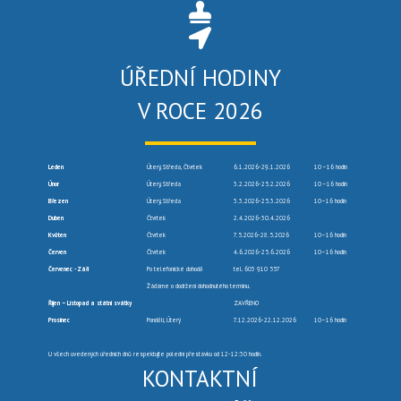
ÚŘEDNÍ HODINY
V ROCE 2026
Leden
Úterý, Středa, Čtvrtek
6.1.2026-29.1.2026
10 –16 hodin
Únor
Úterý, Středa
3.2.2026-25.2.2026
10 –16 hodin
Březen
Úterý, Středa
3.3.2026-25.3.2026
10–16 hodin
Duben
Čtvrtek
2.4.2026-30.4.2026
Květen
Čtvrtek
7.5.2026-28.5.2026
10–16 hodin
Červen
Čtvrtek
4.6.2026-25.6.2026
10–16 hodin
Červenec -Září
Po telefonické dohodě
tel. 603 910 557
Žádáme o dodržení dohodnutého termínu.
Říjen – Listopad a státní svátky
ZAVŘENO
Prosinec
Pondělí, Úterý
7.12.2026-22.12.2026
10–16 hodin
U všech uvedených úředních dnů respektujte polední přestávku od 12-12:30 hodin.
KONTAKTNÍ