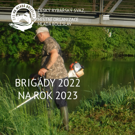
ČESKÝ RYBÁŘSKÝ SVAZ,
Z. S.
MÍSTNÍ ORGANIZACE
MLADÁ BOLESLAV
BRIGÁDY 2022
NA ROK 2023