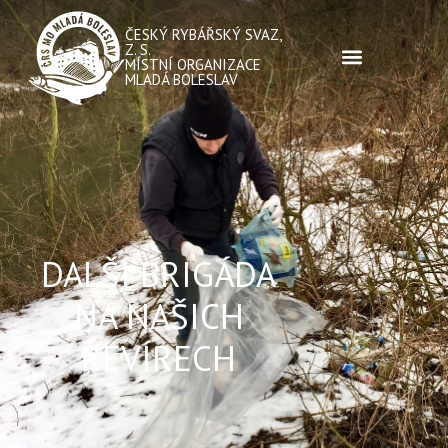
ČESKÝ RYBÁŘSKÝ SVAZ,
Z. S.
MÍSTNÍ ORGANIZACE
MLADÁ BOLESLAV
DALŠÍ BRIGÁDA
NA NAŠICH
REVÍRECH