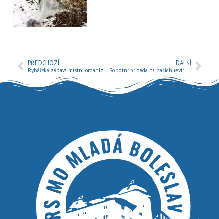
PŘEDCHOZÍ
DALŠÍ
Rybářská zábava místní organizace
Sobotní brigáda na našich revírech