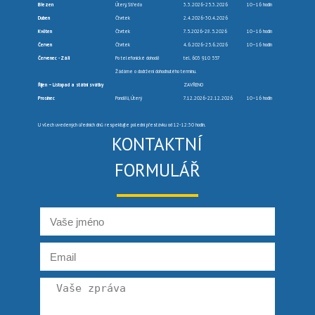
Březen
Úterý, Středa
3.3.2026-25.3.2026
10–16 hodin
Duben
Čtvrtek
2.4.2026-30.4.2026
Květen
Čtvrtek
7.5.2026-28.5.2026
10–16 hodin
Červen
Čtvrtek
4.6.2026-25.6.2026
10–16 hodin
Červenec -Září
Po telefonické dohodě
tel. 603 910 557
Žádáme o dodržení dohodnutého termínu.
Říjen – Listopad a státní svátky
ZAVŘENO
Prosinec
Pondělí, Úterý
7.12.2026-22.12.2026
10–16 hodin
U všech uvedených úředních dnů respektujte polední přestávku od 12-12:30 hodin.
KONTAKTNÍ
FORMULÁŘ