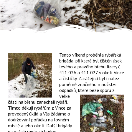
Tento víkend proběhla rybářská
brigáda, při které byl čištěn úsek
levého a pravého břehu Jizery č.
411 026 a 411 027 v okolí Vince
a čističky. Zarážející byl i nález
poměrně značného množství
odpadků, které
beze sporu z
velké
části na břehu zanechali rybáři.
Tímto děkuji rybářům z Vince za
provedený úklid a Vás žádáme o
dodržování pořádku na lovném
místě a jeho okolí. Další brigády
na našich revírech budou