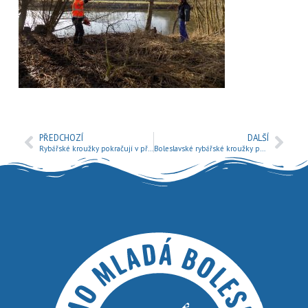
PŘEDCHOZÍ
DALŠÍ
Rybářské kroužky pokračují v přípravě před přicházející sezónou
Boleslavské rybářské kroužky poprvé na pstruzích