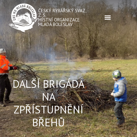
ČESKÝ RYBÁŘSKÝ SVAZ,
Z. S.
MÍSTNÍ ORGANIZACE
MLADÁ BOLESLAV
DALŠÍ BRIGÁDA
NA
ZPŘÍSTUPNĚNÍ
BŘEHŮ