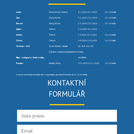
Leden
Úterý, Středa, Čtvrtek
6.1.2026-29.1.2026
10 –16 hodin
Únor
Úterý, Středa
3.2.2026-25.2.2026
10 –16 hodin
Březen
Úterý, Středa
3.3.2026-25.3.2026
10–16 hodin
Duben
Čtvrtek
2.4.2026-30.4.2026
Květen
Čtvrtek
7.5.2026-28.5.2026
10–16 hodin
Červen
Čtvrtek
4.6.2026-25.6.2026
10–16 hodin
Červenec -Září
Po telefonické dohodě
tel. 603 910 557
Žádáme o dodržení dohodnutého termínu.
Říjen – Listopad a státní svátky
ZAVŘENO
Prosinec
Pondělí, Úterý
7.12.2026-22.12.2026
10–16 hodin
U všech uvedených úředních dnů respektujte polední přestávku od 12-12:30 hodin.
KONTAKTNÍ
FORMULÁŘ