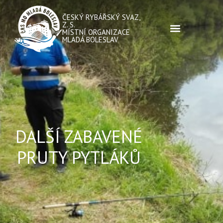
ČESKÝ RYBÁŘSKÝ SVAZ,
Z. S.
MÍSTNÍ ORGANIZACE
MLADÁ BOLESLAV
DALŠÍ ZABAVENÉ
PRUTY PYTLÁKŮ