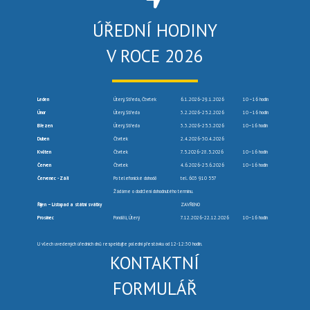
ÚŘEDNÍ HODINY
V ROCE 2026
Leden
Úterý, Středa, Čtvrtek
6.1.2026-29.1.2026
10 –16 hodin
Únor
Úterý, Středa
3.2.2026-25.2.2026
10 –16 hodin
Březen
Úterý, Středa
3.3.2026-25.3.2026
10–16 hodin
Duben
Čtvrtek
2.4.2026-30.4.2026
Květen
Čtvrtek
7.5.2026-28.5.2026
10–16 hodin
Červen
Čtvrtek
4.6.2026-25.6.2026
10–16 hodin
Červenec -Září
Po telefonické dohodě
tel. 603 910 557
Žádáme o dodržení dohodnutého termínu.
Říjen – Listopad a státní svátky
ZAVŘENO
Prosinec
Pondělí, Úterý
7.12.2026-22.12.2026
10–16 hodin
U všech uvedených úředních dnů respektujte polední přestávku od 12-12:30 hodin.
KONTAKTNÍ
FORMULÁŘ