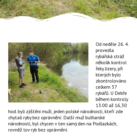
Od neděle 26. 4.
provedla
rybářská stráž
několik kontrol
řeky Jizery, při
kterých bylo
zkontrolováno
celkem 37
rybářů. U Debře
během kontroly
13.00 až 16,30
hod. byli zjištěni muži, jeden polské národnosti, kteří zde
chytali ryby bez oprávnění. Další muž bulharské
národnosti, byl chycen v ten samý den na Podlazkách,
rovněž lov ryb bez oprávnění.