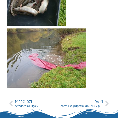
PŘEDCHOZÍ
DALŠÍ
Středočeská liga v RT
Teoretická příprava kroužků v plném proudu