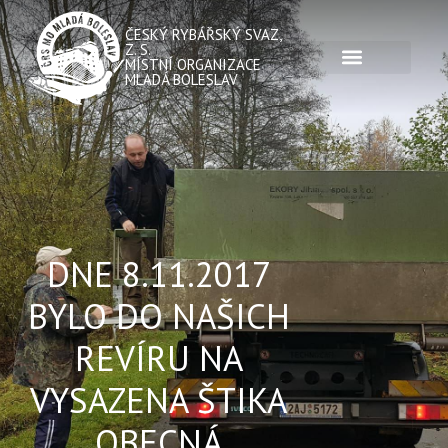
ČESKÝ RYBÁŘSKÝ SVAZ,
Z. S.
MÍSTNÍ ORGANIZACE
MLADÁ BOLESLAV
DNE 8.11.2017
BYLO DO NAŠICH
REVÍRU NA
VYSAZENA ŠTIKA
OBECNÁ