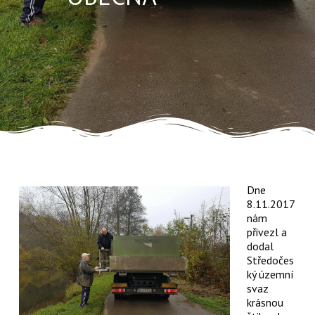
Dne
8.11.2017
nám
přivezl a
dodal
Středočes
ký územní
svaz
krásnou