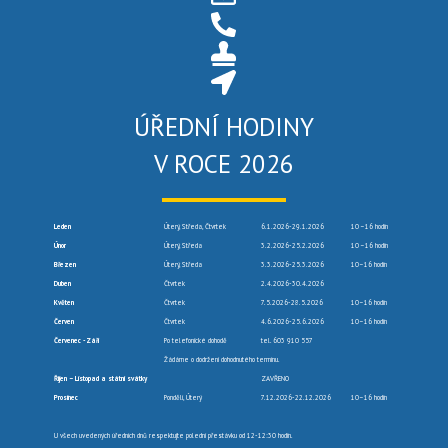
ÚŘEDNÍ HODINY
V ROCE 2026
Leden
Úterý, Středa, Čtvrtek
6.1.2026-29.1.2026
10 –16 hodin
Únor
Úterý, Středa
3.2.2026-25.2.2026
10 –16 hodin
Březen
Úterý, Středa
3.3.2026-25.3.2026
10–16 hodin
Duben
Čtvrtek
2.4.2026-30.4.2026
Květen
Čtvrtek
7.5.2026-28.5.2026
10–16 hodin
Červen
Čtvrtek
4.6.2026-25.6.2026
10–16 hodin
Červenec -Září
Po telefonické dohodě
tel. 603 910 557
Žádáme o dodržení dohodnutého termínu.
Říjen – Listopad a státní svátky
ZAVŘENO
Prosinec
Pondělí, Úterý
7.12.2026-22.12.2026
10–16 hodin
U všech uvedených úředních dnů respektujte polední přestávku od 12-12:30 hodin.