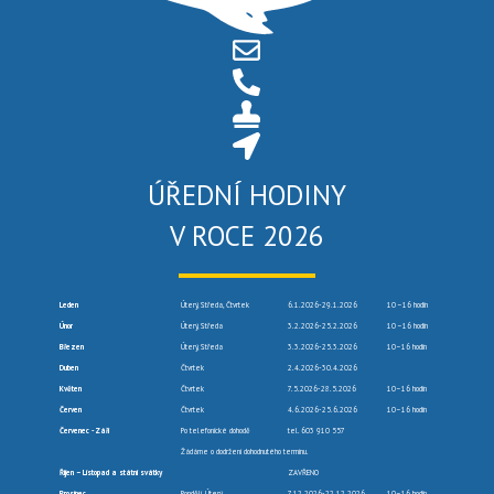
ÚŘEDNÍ HODINY
V ROCE 2026
Leden
Úterý, Středa, Čtvrtek
6.1.2026-29.1.2026
10 –16 hodin
Únor
Úterý, Středa
3.2.2026-25.2.2026
10 –16 hodin
Březen
Úterý, Středa
3.3.2026-25.3.2026
10–16 hodin
Duben
Čtvrtek
2.4.2026-30.4.2026
Květen
Čtvrtek
7.5.2026-28.5.2026
10–16 hodin
Červen
Čtvrtek
4.6.2026-25.6.2026
10–16 hodin
Červenec -Září
Po telefonické dohodě
tel. 603 910 557
Žádáme o dodržení dohodnutého termínu.
Říjen – Listopad a státní svátky
ZAVŘENO
Prosinec
Pondělí, Úterý
7.12.2026-22.12.2026
10–16 hodin