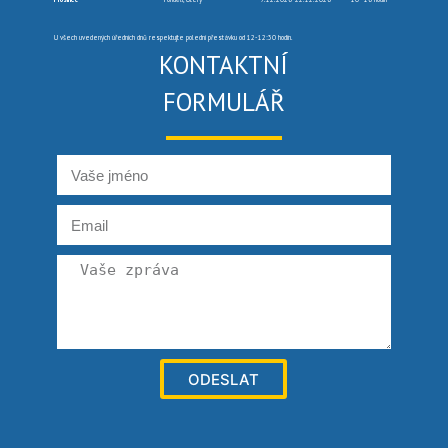
U všech uvedených úředních dnů respektujte polední přestávku od 12-12:30 hodin.
KONTAKTNÍ
FORMULÁŘ
ODESLAT