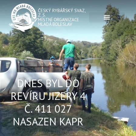
ČESKÝ RYBÁŘSKÝ SVAZ,
Z. S.
MÍSTNÍ ORGANIZACE
MLADÁ BOLESLAV
DNES BYL DO
REVÍRU JIZERY 4
Č. 411 027
NASAZEN KAPR