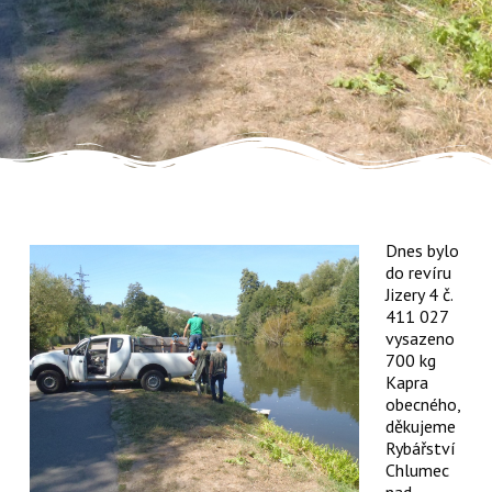
Dnes bylo
do revíru
Jizery 4 č.
411 027
vysazeno
700 kg
Kapra
obecného,
děkujeme
Rybářství
Chlumec
nad