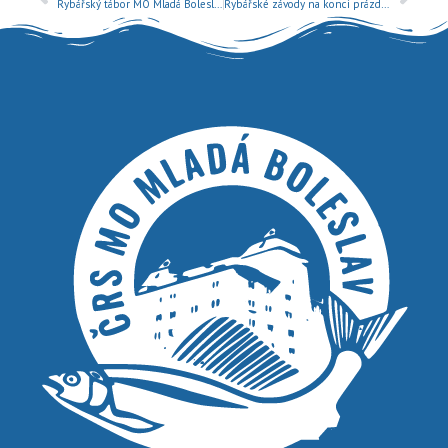
Rybářský tábor MO Mladá Boleslav v Kobylníkách
Rybářské závody na konci prázdnin pro děti a mládež