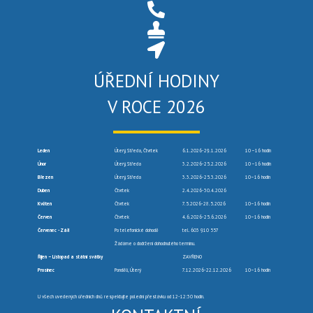
ÚŘEDNÍ HODINY
V ROCE 2026
Leden
Úterý, Středa, Čtvrtek
6.1.2026-29.1.2026
10 –16 hodin
Únor
Úterý, Středa
3.2.2026-25.2.2026
10 –16 hodin
Březen
Úterý, Středa
3.3.2026-25.3.2026
10–16 hodin
Duben
Čtvrtek
2.4.2026-30.4.2026
Květen
Čtvrtek
7.5.2026-28.5.2026
10–16 hodin
Červen
Čtvrtek
4.6.2026-25.6.2026
10–16 hodin
Červenec -Září
Po telefonické dohodě
tel. 603 910 557
Žádáme o dodržení dohodnutého termínu.
Říjen – Listopad a státní svátky
ZAVŘENO
Prosinec
Pondělí, Úterý
7.12.2026-22.12.2026
10–16 hodin
U všech uvedených úředních dnů respektujte polední přestávku od 12-12:30 hodin.