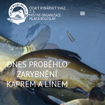
ČESKÝ RYBÁŘSKÝ SVAZ,
Z. S.
MÍSTNÍ ORGANIZACE
MLADÁ BOLESLAV
DNES PROBĚHLO
ZARYBNĚNÍ
KAPREM A LÍNEM