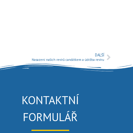
DALŠÍ
Nasazení našich revírů candátkem a údržba revíru
KONTAKTNÍ
FORMULÁŘ