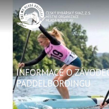
ČESKÝ RYBÁŘSKÝ SVAZ, Z. S.
MÍSTNÍ ORGANIZACE
MLADÁ BOLESLAV
INFORMACE O ZÁVODE
PADDELBORDINGU