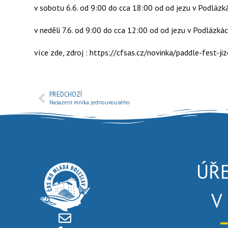
v sobotu 6.6. od 9:00 do cca 18:00 od od jezu v Podláz
v neděli 7.6. od 9:00 do cca 12:00 od od jezu v Podlázká
více zde, zdroj : https://cfsas.cz/novinka/paddle-fest-j
PŘEDCHOZÍ
Nasazení mníka jednouvousého
ÚŘ
V