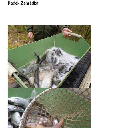
Radek Zahrádka