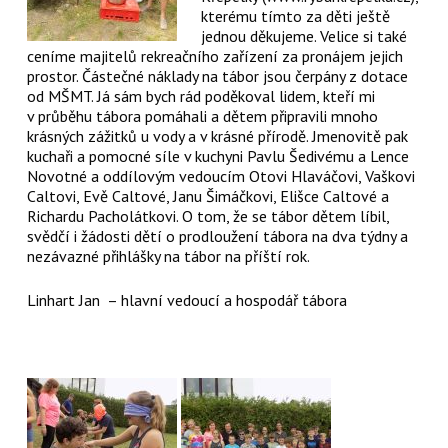
kterému tímto za děti ještě
jednou děkujeme. Velice si také
ceníme majitelů rekreačního zařízení za pronájem jejich
prostor. Částečné náklady na tábor jsou čerpány z dotace
od MŠMT. Já sám bych rád poděkoval lidem, kteří mi
v průběhu tábora pomáhali a dětem připravili mnoho
krásných zážitků u vody a v krásné přírodě. Jmenovitě pak
kuchaři a pomocné síle v kuchyni Pavlu Šedivému a Lence
Novotné a oddílovým vedoucím Otovi Hlaváčovi, Vaškovi
Caltovi, Evě Caltové, Janu Šimáčkovi, Elišce Caltové a
Richardu Pacholátkovi. O tom, že se tábor dětem líbil,
svědčí i žádosti dětí o prodloužení tábora na dva týdny a
nezávazné přihlášky na tábor na příští rok.
Linhart Jan – hlavní vedoucí a hospodář tábora