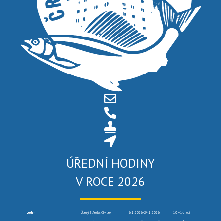
ÚŘEDNÍ HODINY
V ROCE 2026
Leden
Úterý, Středa, Čtvrtek
6.1.2026-29.1.2026
10 –16 hodin