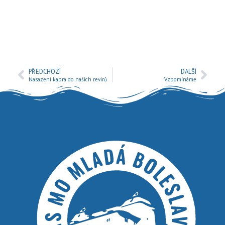
PŘEDCHOZÍ
DALŠÍ
Nasazení kapra do našich revírů
Vzpomínáme