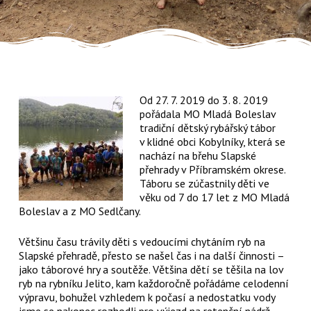
Od 27. 7. 2019 do 3. 8. 2019
pořádala MO Mladá Boleslav
tradiční dětský rybářský tábor
v klidné obci Kobylníky, která se
nachází na břehu Slapské
přehrady v Příbramském okrese.
Táboru se zúčastnily děti ve
věku od 7 do 17 let z MO Mladá
Boleslav a z MO Sedlčany.
Většinu času trávily děti s vedoucími chytáním ryb na
Slapské přehradě, přesto se našel čas i na další činnosti –
jako táborové hry a soutěže. Většina dětí se těšila na lov
ryb na rybníku Jelito, kam každoročně pořádáme celodenní
výpravu, bohužel vzhledem k počasí a nedostatku vody
jsme se nakonec rozhodli pro výjezd na retenční nádrž