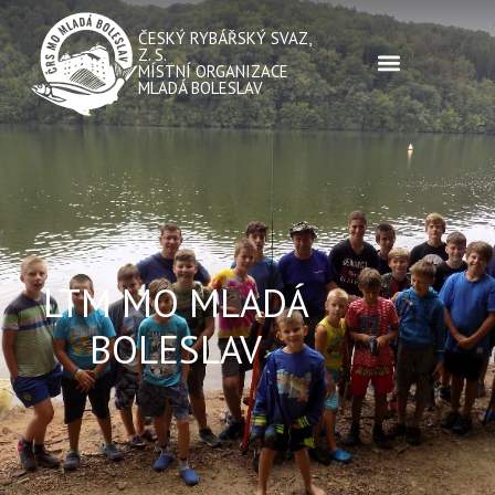
ČESKÝ RYBÁŘSKÝ SVAZ,
Z. S.
MÍSTNÍ ORGANIZACE
MLADÁ BOLESLAV
LTM MO MLADÁ
BOLESLAV