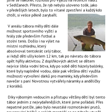
v Sedlčanech. Přesto, že ryb nebylo uloveno tolik, jako
v předešlých letech, bylo to vítané zpestření a každý kdo
chtěl, si velice pěkně zarybařil.
V areálu tábora měly děti dále
možnost sportovního vyžití a
hrály zde především fotbal a
stolní tenis. Došlo i na výlet na
místní rozhlednu, který
absolvoval tentokrát celý tábor,
a i když děti ušly kolem 12 km, tak po návratu do tábora
opět hýřily aktivitou. Z doplňkových aktivit se dětem
nejvíce líbila vodní bitva, kdy po sobě děti házely balónky,
které byly naplněné vodou, dále pak většina dětí využila
možnosti vytvoření dárků pro maminky, kdy především
navečer s paní Novotnou vytvářely náramky a andělíčky
z korálků.
Díky výborným vedoucím a přístupu většiny dětí byl tento
tábor jedním z nejvydařenějších, které jsme pořádali. Přes
nepatrné potíže, jako bylo neustálé rozmotávání prutů,
navazování háčků a celých montáží se na táboře utvořil