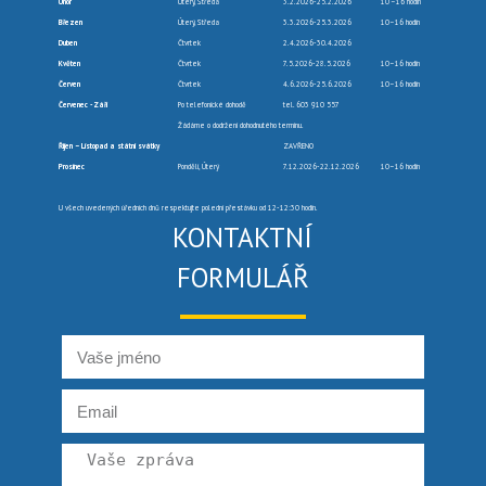
Únor
Úterý, Středa
3.2.2026-25.2.2026
10 –16 hodin
Březen
Úterý, Středa
3.3.2026-25.3.2026
10–16 hodin
Duben
Čtvrtek
2.4.2026-30.4.2026
Květen
Čtvrtek
7.5.2026-28.5.2026
10–16 hodin
Červen
Čtvrtek
4.6.2026-25.6.2026
10–16 hodin
Červenec -Září
Po telefonické dohodě
tel. 603 910 557
Žádáme o dodržení dohodnutého termínu.
Říjen – Listopad a státní svátky
ZAVŘENO
Prosinec
Pondělí, Úterý
7.12.2026-22.12.2026
10–16 hodin
U všech uvedených úředních dnů respektujte polední přestávku od 12-12:30 hodin.
KONTAKTNÍ
FORMULÁŘ