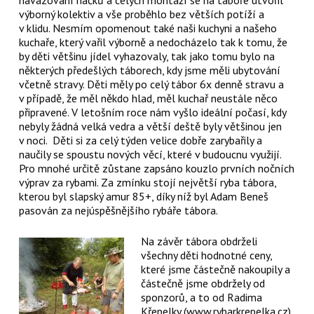
výborný kolektiv a vše proběhlo bez větších potíží a
v klidu. Nesmím opomenout také naši kuchyni a našeho
kuchaře, který vařil výborně a nedocházelo tak k tomu, že
by děti většinu jídel vyhazovaly, tak jako tomu bylo na
některých předešlých táborech, kdy jsme měli ubytování
včetně stravy. Děti měly po celý tábor 6x denně stravu a
v případě, že měl někdo hlad, měl kuchař neustále něco
připravené. V letošním roce nám vyšlo ideální počasí, kdy
nebyly žádná velká vedra a větší deště byly většinou jen
v noci. Děti si za celý týden velice dobře zarybařily a
naučily se spoustu nových věcí, které v budoucnu využijí.
Pro mnohé určitě zůstane zapsáno kouzlo prvních nočních
výprav za rybami. Za zmínku stojí největší ryba tábora,
kterou byl slapský amur 85+, díky níž byl Adam Beneš
pasován za nejúspěšnějšího rybáře tábora.
Na závěr tábora obdrželi
všechny děti hodnotné ceny,
které jsme částečně nakoupily a
částečně jsme obdržely od
sponzorů, a to od Radima
Křepelky (www.rybarkrepelka.cz),