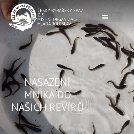
ČESKÝ RYBÁŘSKÝ SVAZ,
Z. S.
MÍSTNÍ ORGANIZACE
MLADÁ BOLESLAV
NASAZENÍ
MNIKA DO
NAŠICH REVÍRŮ