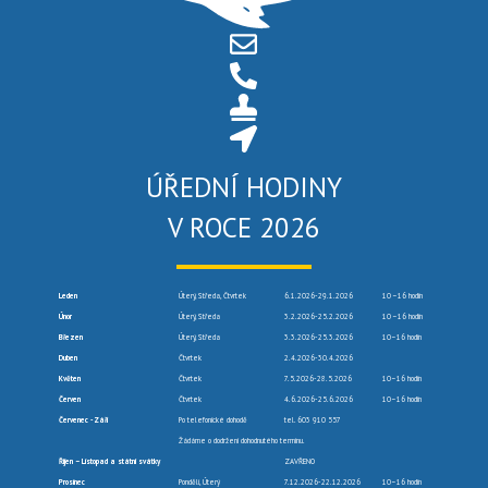
ÚŘEDNÍ HODINY
V ROCE 2026
Leden
Úterý, Středa, Čtvrtek
6.1.2026-29.1.2026
10 –16 hodin
Únor
Úterý, Středa
3.2.2026-25.2.2026
10 –16 hodin
Březen
Úterý, Středa
3.3.2026-25.3.2026
10–16 hodin
Duben
Čtvrtek
2.4.2026-30.4.2026
Květen
Čtvrtek
7.5.2026-28.5.2026
10–16 hodin
Červen
Čtvrtek
4.6.2026-25.6.2026
10–16 hodin
Červenec -Září
Po telefonické dohodě
tel. 603 910 557
Žádáme o dodržení dohodnutého termínu.
Říjen – Listopad a státní svátky
ZAVŘENO
Prosinec
Pondělí, Úterý
7.12.2026-22.12.2026
10–16 hodin