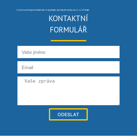
U všech uvedených úředních dnů respektujte polední přestávku od 12-12:30 hodin.
KONTAKTNÍ
FORMULÁŘ
ODESLAT