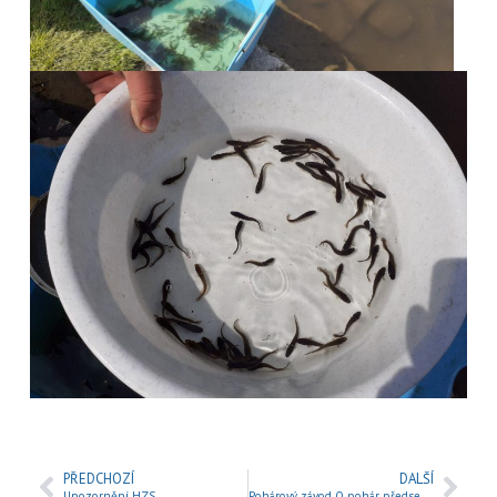
PŘEDCHOZÍ
DALŠÍ
Upozornění HZS
Pohárový závod O pohár předsedy ČRS Mladá Boleslav