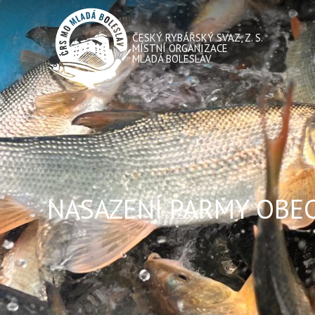
ČESKÝ RYBÁŘSKÝ SVAZ, Z. S.
MÍSTNÍ ORGANIZACE
MLADÁ BOLESLAV
NASAZENÍ PARMY OBE