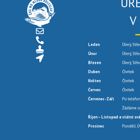
ÚŘ
V
Leden
Úterý, Stře
Únor
Úterý, Stř
Březen
Úterý, Stř
Duben
Čtvrtek
Květen
Čtvrtek
Červen
Čtvrtek
Červenec -Září
Po telefo
Žádáme o 
Říjen – Listopad a státní sv
Prosinec
Pondělí, Ú