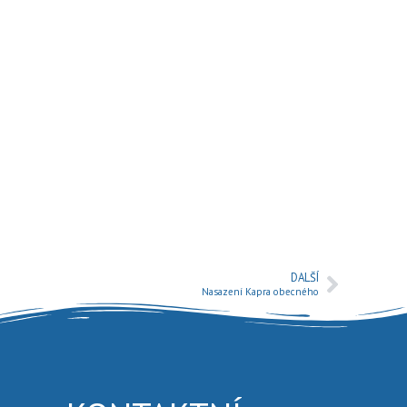
DALŠÍ
Nasazení Kapra obecného