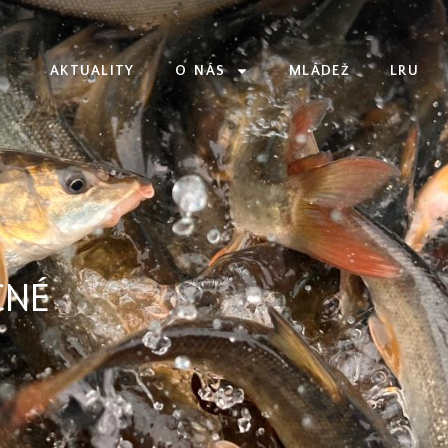
AKTUALITY
O NÁS
MLÁDEŽ
LRU
CNÉ