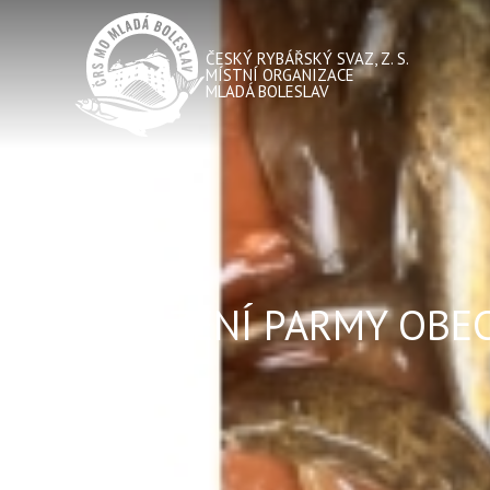
ČESKÝ RYBÁŘSKÝ SVAZ, Z. S.
MÍSTNÍ ORGANIZACE
MLADÁ BOLESLAV
NASAZENÍ PARMY OBE