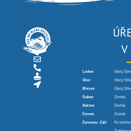
ÚŘ
V
Leden
Úterý, Stře
Únor
Úterý, Stř
Březen
Úterý, Stř
Duben
Čtvrtek
Květen
Čtvrtek
Červen
Čtvrtek
Červenec -Září
Po telefo
Žádáme o 