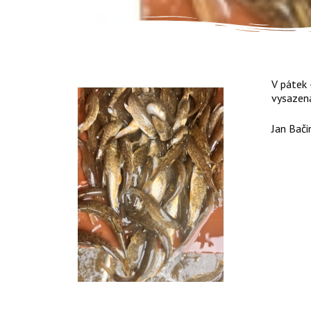
V pátek 
vysazena
Jan Bači