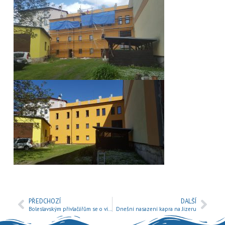
PŘEDCHOZÍ
DALŠÍ
Boleslavským přívlačářům se o víkendu dařilo
Dnešní nasazení kapra na Jizeru