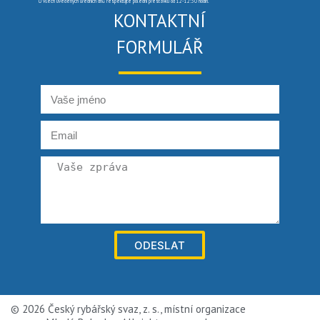
U všech uvedených úředních dnů respektujte polední přestávku od 12-12:30 hodin.
KONTAKTNÍ
FORMULÁŘ
ODESLAT
© 2026 Český rybářský svaz, z. s., místní organizace