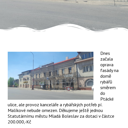
Dnes
začala
oprava
fasády na
domě
rybářů
směrem
do
Ptácké
ulice, ale provoz kanceláře a rybářských potřeb pí.
Malíkové nebude omezen. Děkujeme ještě jednou
Statutárnímu městu Mladá Boleslav za dotaci v částce
200.000,-Kč