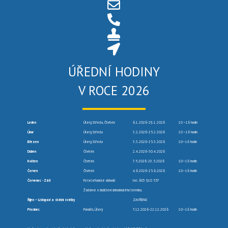
ÚŘEDNÍ HODINY
V ROCE 2026
Leden
Úterý, Středa, Čtvrtek
6.1.2026-29.1.2026
10 –16 hodin
Únor
Úterý, Středa
3.2.2026-25.2.2026
10 –16 hodin
Březen
Úterý, Středa
3.3.2026-25.3.2026
10–16 hodin
Duben
Čtvrtek
2.4.2026-30.4.2026
Květen
Čtvrtek
7.5.2026-28.5.2026
10–16 hodin
Červen
Čtvrtek
4.6.2026-25.6.2026
10–16 hodin
Červenec -Září
Po telefonické dohodě
tel. 603 910 557
Žádáme o dodržení dohodnutého termínu.
Říjen – Listopad a státní svátky
ZAVŘENO
Prosinec
Pondělí, Úterý
7.12.2026-22.12.2026
10–16 hodin