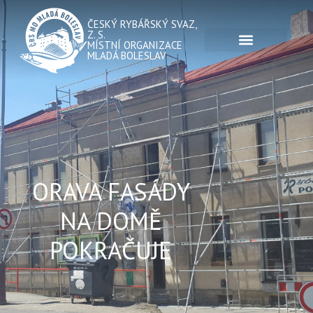
ČESKÝ RYBÁŘSKÝ SVAZ,
Z. S.
MÍSTNÍ ORGANIZACE
MLADÁ BOLESLAV
ORAVA FASÁDY
NA DOMĚ
POKRAČUJE