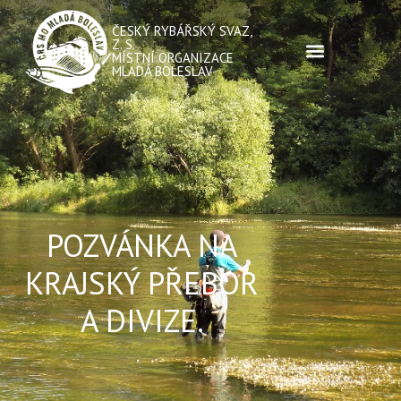
ČESKÝ RYBÁŘSKÝ SVAZ,
Z. S.
MÍSTNÍ ORGANIZACE
MLADÁ BOLESLAV
POZVÁNKA NA
KRAJSKÝ PŘEBOR
A DIVIZE.