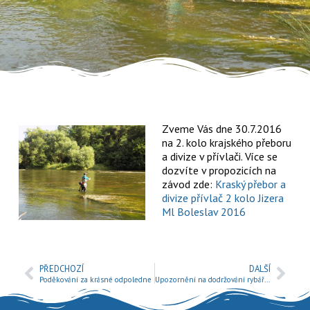
Zveme Vás dne 30.7.2016
na 2. kolo krajského přeboru
a divize v přívlači. Více se
dozvíte v propozicích na
závod zde:
Kraský přebor a
divize přívlač 2 kolo Jizera
Ml Boleslav 2016
PŘEDCHOZÍ
DALŠÍ
Poděkování za krásné odpoledne
Upozornění na dodržování rybářského řádu