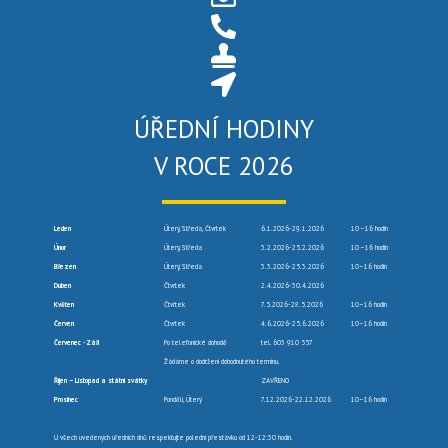
ÚŘEDNÍ HODINY
V ROCE 2026
Leden
Úterý, Středa, Čtvrtek
6.1.2026-29.1.2026
10 –16 hodin
Únor
Úterý, Středa
3.2.2026-25.2.2026
10 –16 hodin
Březen
Úterý, Středa
3.3.2026-25.3.2026
10–16 hodin
Duben
Čtvrtek
2.4.2026-30.4.2026
Květen
Čtvrtek
7.5.2026-28.5.2026
10–16 hodin
Červen
Čtvrtek
4.6.2026-25.6.2026
10–16 hodin
Červenec -Září
Po telefonické dohodě
tel. 603 910 557
Žádáme o dodržení dohodnutého termínu.
Říjen – Listopad a státní svátky
ZAVŘENO
Prosinec
Pondělí, Úterý
7.12.2026-22.12.2026
10–16 hodin
U všech uvedených úředních dnů respektujte polední přestávku od 12-12:30 hodin.