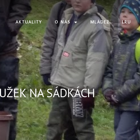
AKTUALITY
O NÁS
MLÁDEŽ
LRU
UŽEK NA SÁDKÁCH