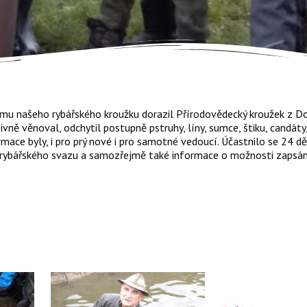
mu našeho rybářského kroužku dorazil Přírodovědecký kroužek z D
vně věnoval, odchytil postupně pstruhy, líny, sumce, štiku, candáty
mace byly, i pro prý nové i pro samotné vedoucí. Účastnilo se 24 d
ybářského svazu a samozřejmě také informace o možnosti zapsání