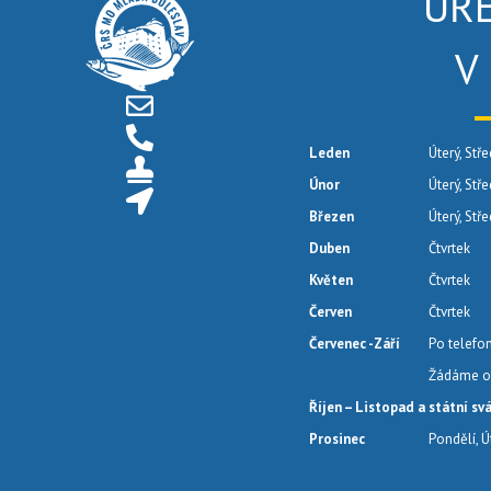
ÚŘ
V
Leden
Úterý, Stře
Únor
Úterý, Stř
Březen
Úterý, Stř
Duben
Čtvrtek
Květen
Čtvrtek
Červen
Čtvrtek
Červenec -Září
Po telefo
Žádáme o 
Říjen – Listopad a státní sv
Prosinec
Pondělí, Ú